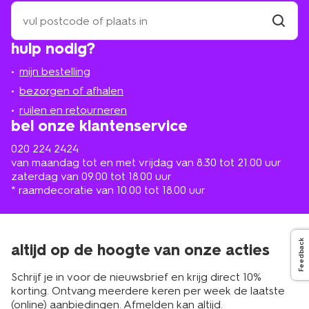
zoek
een
winkel
vind
hulp nodig?
winkel
bij
jou
mijn bestelling
in
de
bezorgen of afhalen
buurt
ruilen en retourneren
bel onze klantenservice
020 224 2424
van maandag tot en met vrijdag van 8.30 tot 21.00 uur
zaterdag van 09.00 tot 18.00 uur
* raamdecoratie van 10.00 tot 18.00 uur
Feedback
altijd op de hoogte van onze acties
Schrijf je in voor de nieuwsbrief en krijg direct 10%
korting. Ontvang meerdere keren per week de laatste
(online) aanbiedingen. Afmelden kan altijd.