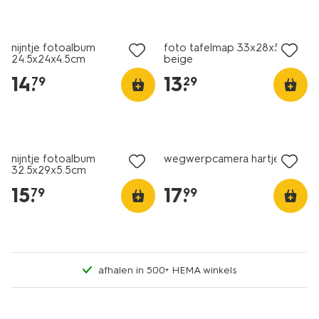
nieuw
nieuw
nijntje fotoalbum
foto tafelmap 33x28x5cm
24.5x24x4.5cm
beige
14
.
13
.
79
29
nieuw
nieuw
nijntje fotoalbum
wegwerpcamera hartjes
32.5x29x5.5cm
15
.
17
.
79
99
afhalen in 500+ HEMA winkels
nieuw
nieuw