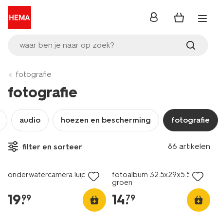
inloggen
waar ben je naar op zoek?
fotografie
fotografie
audio
hoezen en bescherming
fotografie
86 artikelen
filter en sorteer
nieuw
nieuw
onderwatercamera luipaard
fotoalbum 32.5x29x5.5cm
groen
19
.
14
.
99
79