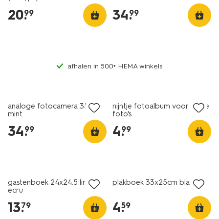
20
.
34
.
99
99
afhalen in 500+ HEMA winkels
analoge fotocamera 35mm
nijntje fotoalbum voor kleine
mint
foto's
34
.
4
.
99
99
gastenboek 24x24.5 linnen
plakboek 33x25cm blauw
ecru
13
.
4
.
79
59