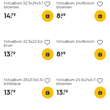
fotoalbum 32.5x29x5.5cm
fotoalbum 24x18x4cm
bloemen
bloemen
14
.
8
.
79
69
nieuw
nieuw
fotoalbum 22.5x22.5cm
fotoalbum 24x18x4cm roze
bruin
13
.
8
.
79
69
nieuw
nieuw
fotoalbum 25x21.5x4.5cm
fotoalbum 24.5x24x4.5cm
lichtblauw
bloemen
13
.
13
.
79
79