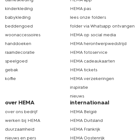
kinderkleding
HEMA pas
babykleding
lees onze folders
beddengoed
folder via Whatsapp ontvangen
woonaccessoires
HEMA op social media
handdoeken
HEMA herontwerpwedstrijd
raamdecoratie
HEMA fotoservice
speelgoed
HEMA cadeaukaarten
gebak
HEMA tickets
koffie
HEMA verzekeringen
inspiratie
nieuws
over HEMA
internationaal
over ons bedrijf
HEMA België
werken bij HEMA
HEMA Duitsland
duurzaamheid
HEMA Frankrijk
nieuws en pers
HEMA Oostenrijk