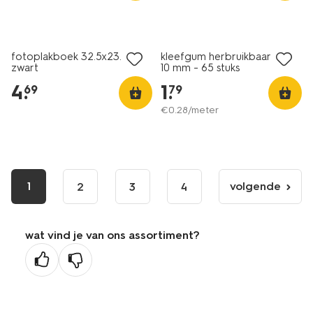
fotoplakboek 32.5x23.2
kleefgum herbruikbaar 10 x
zwart
10 mm - 65 stuks
4
.
1
.
69
79
€
0
.
28
/meter
1
volgende
2
3
4
volgende
pagina
wat vind je van ons assortiment?