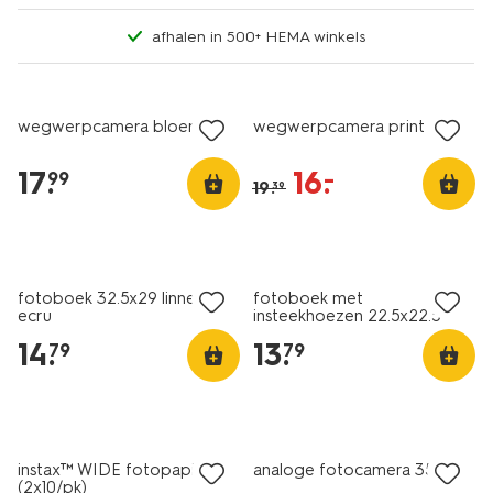
afhalen in 500+ HEMA winkels
nieuw
korting
wegwerpcamera bloemen
wegwerpcamera print
17
.
16
.
–
99
19
.
39
fotoboek 32.5x29 linnen
fotoboek met
ecru
insteekhoezen 22.5x22.5
kraft
14
.
13
.
79
79
instax™ WIDE fotopapier
analoge fotocamera 35mm
(2x10/pk)