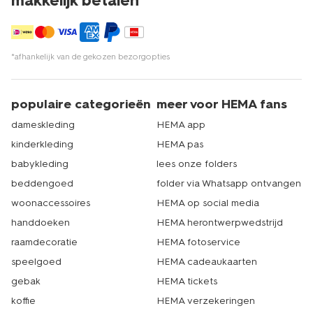
makkelijk betalen*
*afhankelijk van de gekozen bezorgopties
populaire categorieën
meer voor HEMA fans
dameskleding
HEMA app
kinderkleding
HEMA pas
babykleding
lees onze folders
beddengoed
folder via Whatsapp ontvangen
woonaccessoires
HEMA op social media
handdoeken
HEMA herontwerpwedstrijd
raamdecoratie
HEMA fotoservice
speelgoed
HEMA cadeaukaarten
gebak
HEMA tickets
koffie
HEMA verzekeringen