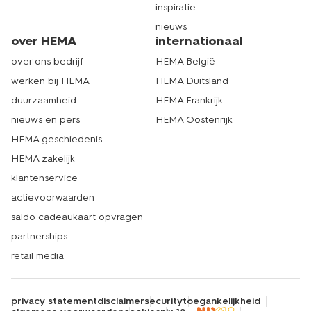
inspiratie
nieuws
over HEMA
internationaal
over ons bedrijf
HEMA België
werken bij HEMA
HEMA Duitsland
duurzaamheid
HEMA Frankrijk
nieuws en pers
HEMA Oostenrijk
HEMA geschiedenis
HEMA zakelijk
klantenservice
actievoorwaarden
saldo cadeaukaart opvragen
partnerships
retail media
privacy statement
disclaimer
security
toegankelijkheid