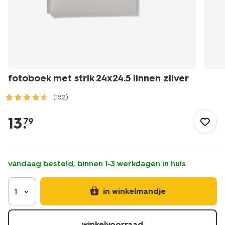
fotoboek met strik 24x24.5 linnen zilver
(152)
/school-
kantoor/elektronica/fotografie/fotoboek-
13
.
79
met-
strik-
24x24.5-
linnen-
vandaag besteld, binnen 1-3 werkdagen in huis
zilver-
14633313.html
in winkelmandje
1
winkelvoorraad