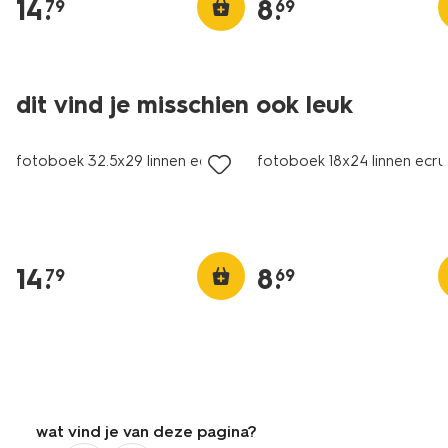
14
.
8
.
79
69
dit vind je misschien ook leuk
fotoboek 32.5x29 linnen ecru
fotoboek 18x24 linnen ecru
14
.
8
.
79
69
wat vind je van deze pagina?