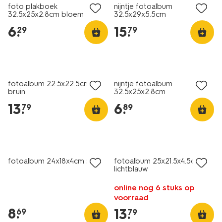
foto plakboek
nijntje fotoalbum
32.5x25x2.8cm bloem
32.5x29x5.5cm
6
.
15
.
29
79
nieuw
nieuw
fotoalbum 22.5x22.5cm
nijntje fotoalbum
bruin
32.5x25x2.8cm
13
.
6
.
79
89
nieuw
nieuw
fotoalbum 24x18x4cm roze
fotoalbum 25x21.5x4.5cm
lichtblauw
online nog 6 stuks op
voorraad
8
.
13
.
69
79