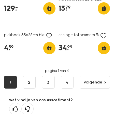
kraft
129
.
13
.
–
79
plakboek 33x25cm blauw
analoge fotocamera 35mm
4
.
34
.
59
99
pagina 1 van 4
1
volgende
2
3
4
volgende
pagina
wat vind je van ons assortiment?