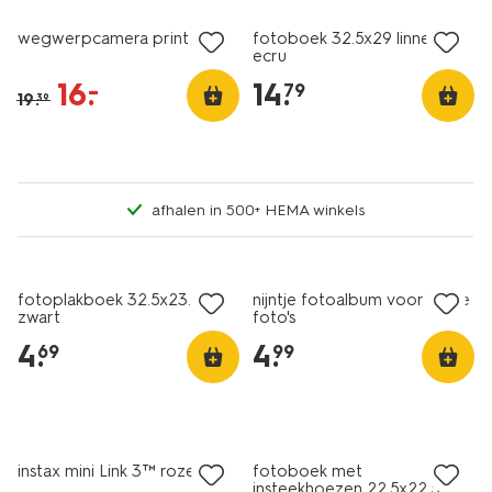
wegwerpcamera print
fotoboek 32.5x29 linnen
ecru
16
.
14
.
–
79
19
.
39
afhalen in 500+ HEMA winkels
fotoplakboek 32.5x23.2
nijntje fotoalbum voor kleine
zwart
foto's
4
.
4
.
69
99
instax mini Link 3™ roze
fotoboek met
insteekhoezen 22.5x22.5