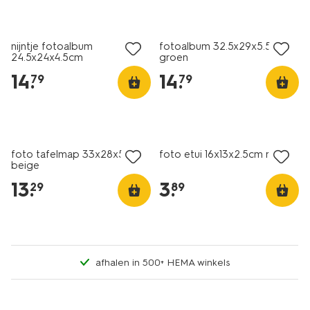
nieuw
nieuw
nijntje fotoalbum
fotoalbum 32.5x29x5.5cm
24.5x24x4.5cm
groen
14
.
14
.
79
79
nieuw
nieuw
foto tafelmap 33x28x5cm
foto etui 16x13x2.5cm roze
beige
13
.
3
.
29
89
afhalen in 500+ HEMA winkels
nieuw
nieuw