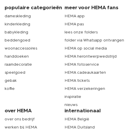
populaire categorieën
meer voor HEMA fans
dameskleding
HEMA app
kinderkleding
HEMA pas
babykleding
lees onze folders
beddengoed
folder via Whatsapp ontvangen
woonaccessoires
HEMA op social media
handdoeken
HEMA herontwerpwedstrijd
raamdecoratie
HEMA fotoservice
speelgoed
HEMA cadeaukaarten
gebak
HEMA tickets
koffie
HEMA verzekeringen
inspiratie
nieuws
over HEMA
internationaal
over ons bedrijf
HEMA België
werken bij HEMA
HEMA Duitsland