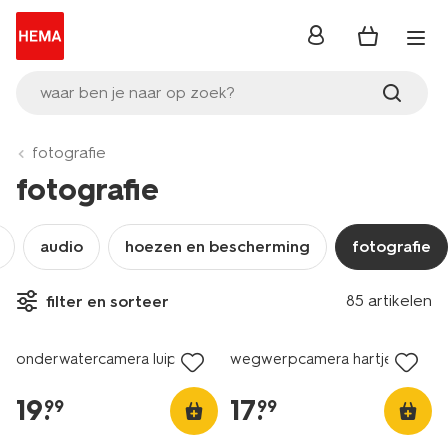
inloggen
waar ben je naar op zoek?
fotografie
fotografie
audio
hoezen en bescherming
fotografie
85 artikelen
filter en sorteer
nieuw
nieuw
onderwatercamera luipaard
wegwerpcamera hartjes
19
.
17
.
99
99