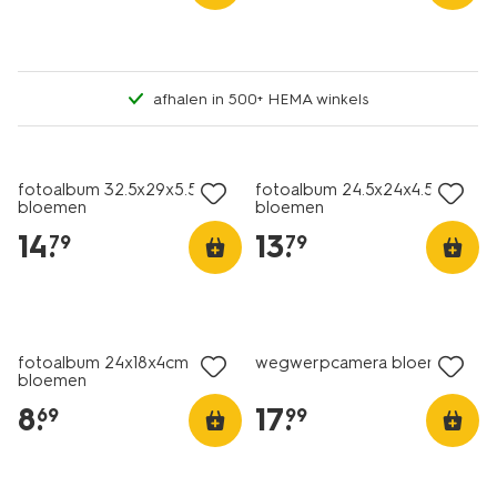
afhalen in 500+ HEMA winkels
nieuw
nieuw
fotoalbum 32.5x29x5.5cm
fotoalbum 24.5x24x4.5cm
bloemen
bloemen
14
.
13
.
79
79
nieuw
nieuw
fotoalbum 24x18x4cm
wegwerpcamera bloemen
bloemen
8
.
17
.
69
99
korting