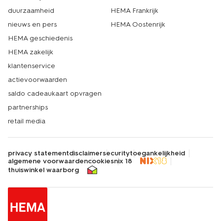
duurzaamheid
HEMA Frankrijk
nieuws en pers
HEMA Oostenrijk
HEMA geschiedenis
HEMA zakelijk
klantenservice
actievoorwaarden
saldo cadeaukaart opvragen
partnerships
retail media
privacy statement
disclaimer
security
toegankelijkheid
algemene voorwaarden
cookies
nix 18
thuiswinkel waarborg