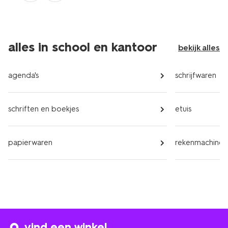
alles in school en kantoor
bekijk alles
agenda's
schrijfwaren
schriften en boekjes
etuis
papierwaren
rekenmachines
vind een winkel