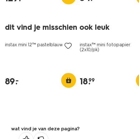
dit vind je misschien ook leuk
instax mini 12™ pastelblauw
instax™ mini fotopapier
(2x10/pk)
89
.
18
.
–
99
wat vind je van deze pagina?