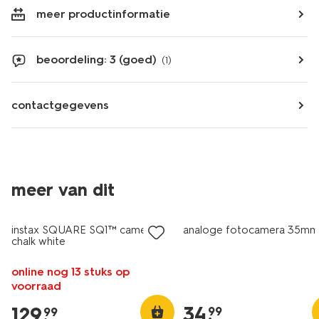
meer productinformatie
beoordeling: 3 (goed)
(1)
contactgegevens
meer van dit
instax SQUARE SQ1™ camera
analoge fotocamera 35mm
chalk white
online nog 13 stuks op
voorraad
34
.
129
.
99
99