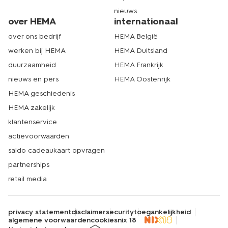
nieuws
over HEMA
internationaal
over ons bedrijf
HEMA België
werken bij HEMA
HEMA Duitsland
duurzaamheid
HEMA Frankrijk
nieuws en pers
HEMA Oostenrijk
HEMA geschiedenis
HEMA zakelijk
klantenservice
actievoorwaarden
saldo cadeaukaart opvragen
partnerships
retail media
privacy statement
disclaimer
security
toegankelijkheid
algemene voorwaarden
cookies
nix 18