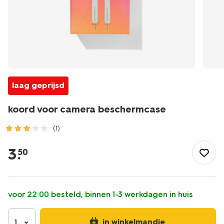
laag geprijsd
koord voor camera beschermcase
(1)
/school-
kantoor/elektronica/fotografie/koord-
3
.
50
voor-
camera-
beschermcase-
60330002.html
voor 22:00 besteld, binnen 1-3 werkdagen in huis
in winkelmandje
1