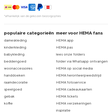
*afhankelijk van de gekozen bezorgopties
populaire categorieën
meer voor HEMA fans
dameskleding
HEMA app
kinderkleding
HEMA pas
babykleding
lees onze folders
beddengoed
folder via Whatsapp ontvangen
woonaccessoires
HEMA op social media
handdoeken
HEMA herontwerpwedstrijd
raamdecoratie
HEMA fotoservice
speelgoed
HEMA cadeaukaarten
gebak
HEMA tickets
koffie
HEMA verzekeringen
inspiratie