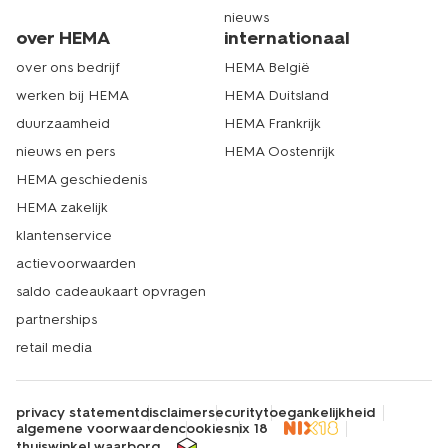
nieuws
over HEMA
internationaal
over ons bedrijf
HEMA België
werken bij HEMA
HEMA Duitsland
duurzaamheid
HEMA Frankrijk
nieuws en pers
HEMA Oostenrijk
HEMA geschiedenis
HEMA zakelijk
klantenservice
actievoorwaarden
saldo cadeaukaart opvragen
partnerships
retail media
privacy statement
disclaimer
security
toegankelijkheid
algemene voorwaarden
cookies
nix 18
thuiswinkel waarborg