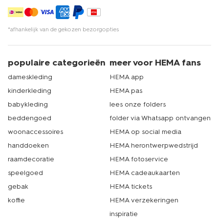
*afhankelijk van de gekozen bezorgopties
populaire categorieën
meer voor HEMA fans
dameskleding
HEMA app
kinderkleding
HEMA pas
babykleding
lees onze folders
beddengoed
folder via Whatsapp ontvangen
woonaccessoires
HEMA op social media
handdoeken
HEMA herontwerpwedstrijd
raamdecoratie
HEMA fotoservice
speelgoed
HEMA cadeaukaarten
gebak
HEMA tickets
koffie
HEMA verzekeringen
inspiratie