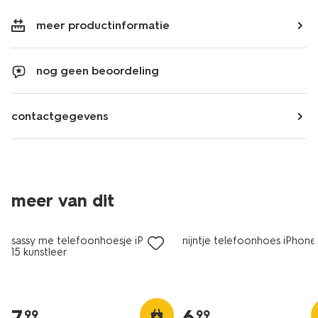
meer productinformatie
nog geen beoordeling
contactgegevens
meer van dit
nieuw
nieuw
sassy me telefoonhoesje iPhone
nijntje telefoonhoes iPhone
15 kunstleer
7
.
6
.
99
99