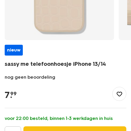
nieuw
sassy me telefoonhoesje iPhone 13/14
nog geen beoordeling
/school-
kantoor/elektronica/hoezen-
7
.
99
bescherming/sassy-
me-
telefoonhoesje-
iphone-
voor 22:00 besteld, binnen 1-3 werkdagen in huis
13%2F14-
14503049.html