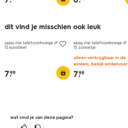
dit vind je misschien ook leuk
nieuw
nieuw
sassy me telefoonhoesje iPhone
sassy me telefoonhoesje i
15 kunstleer
15 zonnetje
alleen verkrijgbaar in de
winkels, bekijk winkelvoo
7
.
7
.
99
99
wat vind je van deze pagina?