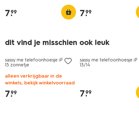
7
.
7
.
99
99
dit vind je misschien ook leuk
nieuw
nieuw
sassy me telefoonhoesje iPhone
sassy me telefoonhoesje i
15 zonnetje
13/14
alleen verkrijgbaar in de
winkels, bekijk winkelvoorraad
7
.
7
.
99
99