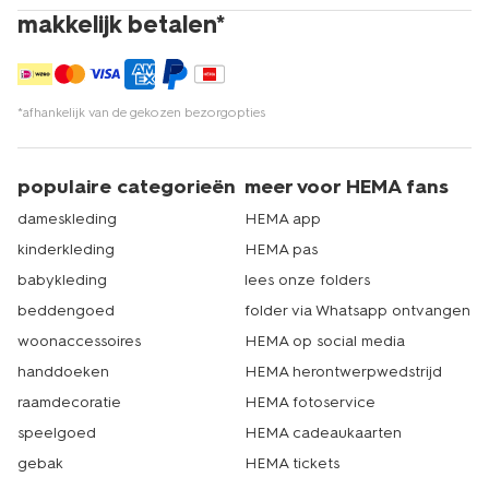
makkelijk betalen*
*afhankelijk van de gekozen bezorgopties
populaire categorieën
meer voor HEMA fans
dameskleding
HEMA app
kinderkleding
HEMA pas
babykleding
lees onze folders
beddengoed
folder via Whatsapp ontvangen
woonaccessoires
HEMA op social media
handdoeken
HEMA herontwerpwedstrijd
raamdecoratie
HEMA fotoservice
speelgoed
HEMA cadeaukaarten
gebak
HEMA tickets