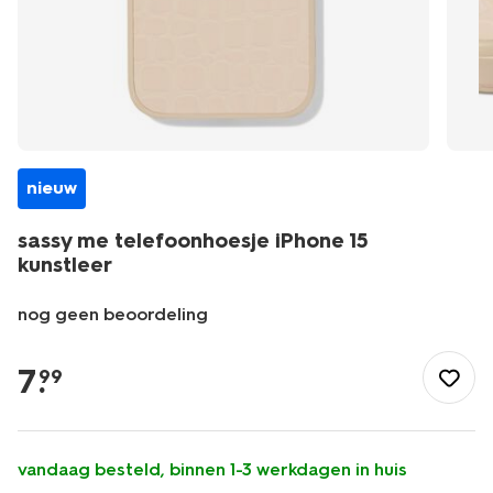
nieuw
sassy me telefoonhoesje iPhone 15
kunstleer
nog geen beoordeling
/school-
kantoor/elektronica/hoezen-
7
.
99
bescherming/sassy-
me-
telefoonhoesje-
iphone-
vandaag besteld, binnen 1-3 werkdagen in huis
15-