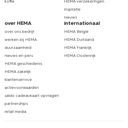
koffie
HEMA verzekeringen
inspiratie
nieuws
over HEMA
internationaal
over ons bedrijf
HEMA België
werken bij HEMA
HEMA Duitsland
duurzaamheid
HEMA Frankrijk
nieuws en pers
HEMA Oostenrijk
HEMA geschiedenis
HEMA zakelijk
klantenservice
actievoorwaarden
saldo cadeaukaart opvragen
partnerships
retail media