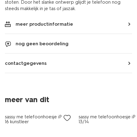
stoten. Door het slanke ontwerp glijdt je telefoon nog
steeds makkelijk in je tas of jaszak.
meer productinformatie
nog geen beoordeling
contactgegevens
meer van dit
nieuw
nieuw
sassy me telefoonhoesje iPhone
sassy me telefoonhoesje i
16 kunstleer
13/14