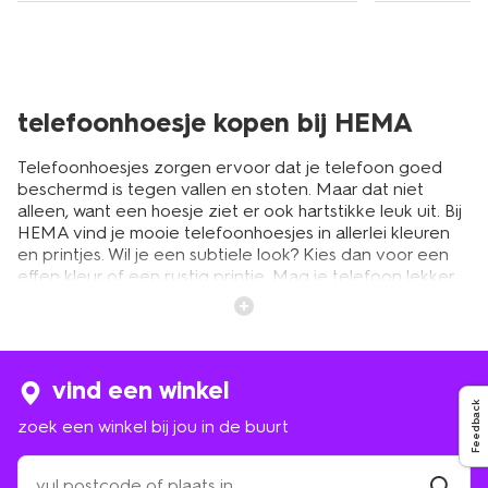
telefoonhoesje kopen bij HEMA
Telefoonhoesjes zorgen ervoor dat je telefoon goed
beschermd is tegen vallen en stoten. Maar dat niet
alleen, want een hoesje ziet er ook hartstikke leuk uit. Bij
HEMA vind je mooie telefoonhoesjes in allerlei kleuren
en printjes. Wil je een subtiele look? Kies dan voor een
effen kleur of een rustig printje. Mag je telefoon lekker
opvallen? Ga dan voor een toffe print en fellere
kleurtjes. De hoesjes komen ook in verschillende maten
en materialen. Een soft case is flexibel en is vaak
gemaakt van rubber. Deze zijn gemakkelijk om je
telefoon te plaatsen en kunnen door het rubber wat
vind een winkel
beter tegen vallen en stoten. Een hard case is iets
Feedback
zoek een winkel bij jou in de buurt
stugger en gaat minder makkelijk om je telefoon. Maar
wanneer ‘ie eromheen zit valt het hoesje er niet zomaar
zoek
af. Deze telefoonhoesjes voelen wat dunner aan, dus je
een