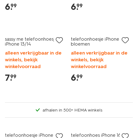
6
.
6
.
99
99
nieuw
nieuw
sassy me telefoonhoesje
telefoonhoesje iPhone 16
iPhone 13/14
bloemen
alleen verkrijgbaar in de
alleen verkrijgbaar in de
winkels, bekijk
winkels, bekijk
winkelvoorraad
winkelvoorraad
7
.
6
.
99
99
afhalen in 500+ HEMA winkels
nieuw
nieuw
telefoonhoesje iPhone 13/14
telefoonhoes iPhone 16