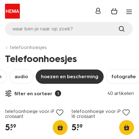
inloggen
waar ben je naar op zoek?
telefoonhoesjes
Telefoonhoesjes
n
audio
hoezen en bescherming
fotografie
40 artikelen
filter en sorteer
1
nieuw
nieuw
telefoonhoesje voor iPhone
telefoonhoesje voor iPhone
croissant
16 croissant
5
.
5
.
59
59