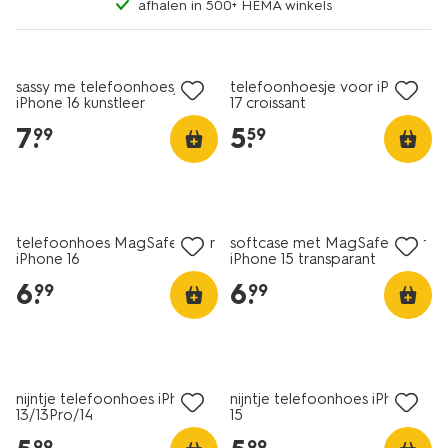
afhalen in 500+ HEMA winkels
nieuw
nieuw
sassy me telefoonhoesje
telefoonhoesje voor iPhone
iPhone 16 kunstleer
17 croissant
7
.
5
.
99
59
telefoonhoes MagSafe voor
softcase met MagSafe voor
iPhone 16
iPhone 15 transparant
6
.
6
.
99
99
nijntje telefoonhoes iPhone
nijntje telefoonhoes iPhone
13/13Pro/14
15
99
99