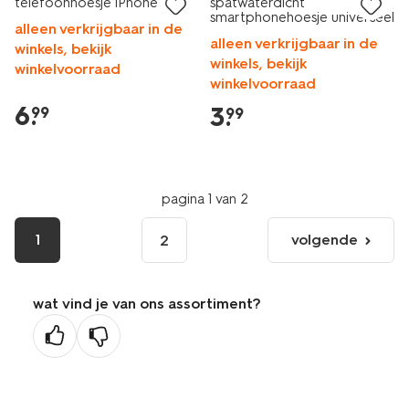
telefoonhoesje iPhone 15
spatwaterdicht
smartphonehoesje universeel
alleen verkrijgbaar in de
alleen verkrijgbaar in de
winkels, bekijk
winkels, bekijk
winkelvoorraad
winkelvoorraad
6
.
3
.
99
99
pagina 1 van 2
1
volgende
2
volgende
pagina
wat vind je van ons assortiment?