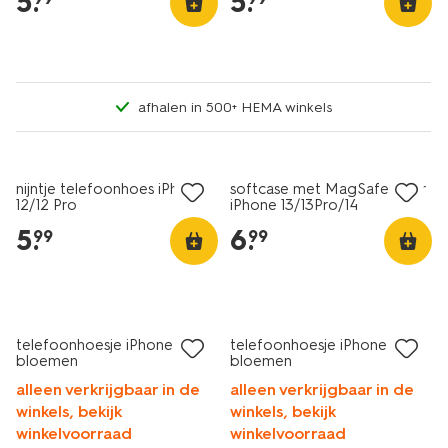
5
.
5
.
afhalen in 500+ HEMA winkels
nijntje telefoonhoes iPhone
softcase met MagSafe voor
12/12 Pro
iPhone 13/13Pro/14
5
.
6
.
99
99
nieuw
nieuw
telefoonhoesje iPhone 13/14
telefoonhoesje iPhone 15
bloemen
bloemen
alleen verkrijgbaar in de
alleen verkrijgbaar in de
winkels, bekijk
winkels, bekijk
winkelvoorraad
winkelvoorraad