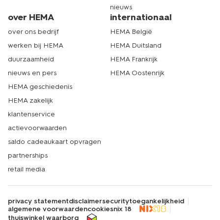
nieuws
over HEMA
internationaal
over ons bedrijf
HEMA België
werken bij HEMA
HEMA Duitsland
duurzaamheid
HEMA Frankrijk
nieuws en pers
HEMA Oostenrijk
HEMA geschiedenis
HEMA zakelijk
klantenservice
actievoorwaarden
saldo cadeaukaart opvragen
partnerships
retail media
privacy statement
disclaimer
security
toegankelijkheid
algemene voorwaarden
cookies
nix 18
thuiswinkel waarborg