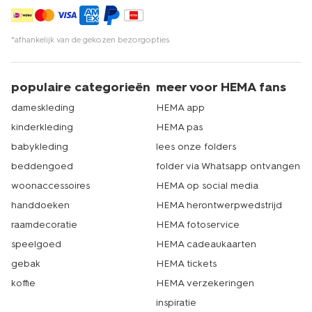
*afhankelijk van de gekozen bezorgopties
populaire categorieën
meer voor HEMA fans
dameskleding
HEMA app
kinderkleding
HEMA pas
babykleding
lees onze folders
beddengoed
folder via Whatsapp ontvangen
woonaccessoires
HEMA op social media
handdoeken
HEMA herontwerpwedstrijd
raamdecoratie
HEMA fotoservice
speelgoed
HEMA cadeaukaarten
gebak
HEMA tickets
koffie
HEMA verzekeringen
inspiratie