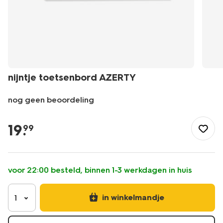
nijntje toetsenbord AZERTY
nog geen beoordeling
/school-
kantoor/elektronica/nijntje-
19
.
99
toetsenbord-
azerty-
39620053.html
voor 22:00 besteld, binnen 1-3 werkdagen in huis
in winkelmandje
1