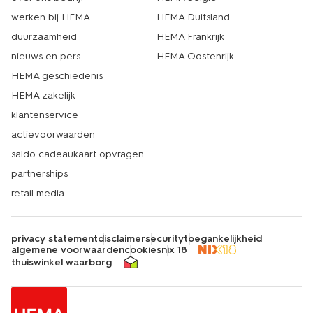
werken bij HEMA
HEMA Duitsland
duurzaamheid
HEMA Frankrijk
nieuws en pers
HEMA Oostenrijk
HEMA geschiedenis
HEMA zakelijk
klantenservice
actievoorwaarden
saldo cadeaukaart opvragen
partnerships
retail media
privacy statement
disclaimer
security
toegankelijkheid
algemene voorwaarden
cookies
nix 18
thuiswinkel waarborg