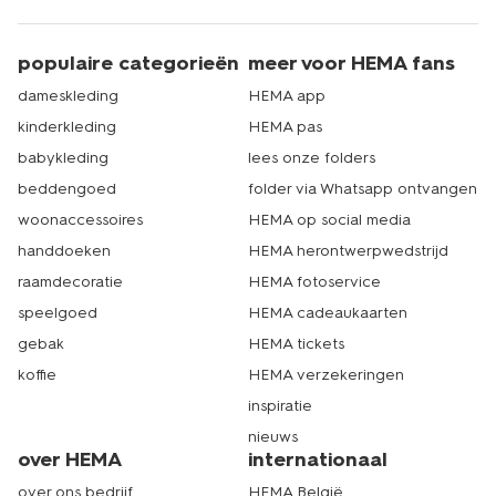
populaire categorieën
meer voor HEMA fans
dameskleding
HEMA app
kinderkleding
HEMA pas
babykleding
lees onze folders
beddengoed
folder via Whatsapp ontvangen
woonaccessoires
HEMA op social media
handdoeken
HEMA herontwerpwedstrijd
raamdecoratie
HEMA fotoservice
speelgoed
HEMA cadeaukaarten
gebak
HEMA tickets
koffie
HEMA verzekeringen
inspiratie
nieuws
over HEMA
internationaal
over ons bedrijf
HEMA België