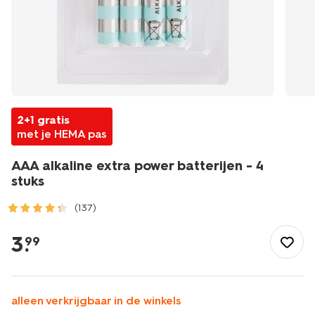
2+1 gratis
met je HEMA pas
AAA alkaline extra power batterijen - 4
stuks
(137)
/school-
kantoor/elektronica/opladen-
3
.
99
geheugen/aaa-
alkaline-
extra-
power-
alleen verkrijgbaar in de winkels
batterijen-