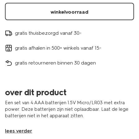
-
-4-
winkelvoorraad
stuks-
41290257.html
gratis thuisbezorgd vanaf 30.-
gratis afhalen in 500+ winkels vanaf 15.-
gratis retourneren binnen 30 dagen
over dit product
Een set van 4 AAA batterijen 1.5V Micro/LR03 met extra
power. Deze batterijen zijn niet oplaadbaar. Laat de lege
batterijen niet in het apparaat zitten.
lees verder