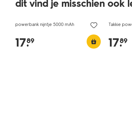
dit vind je misschien ook 
powerbank nijntje 5000 mAh
Takkie po
17
.
17
.
89
89