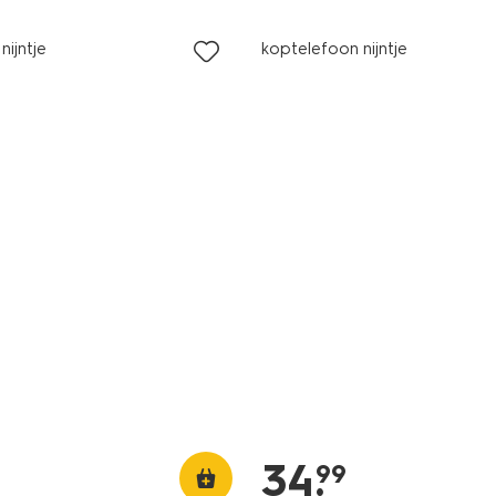
nijntje
koptelefoon nijntje
34
.
99