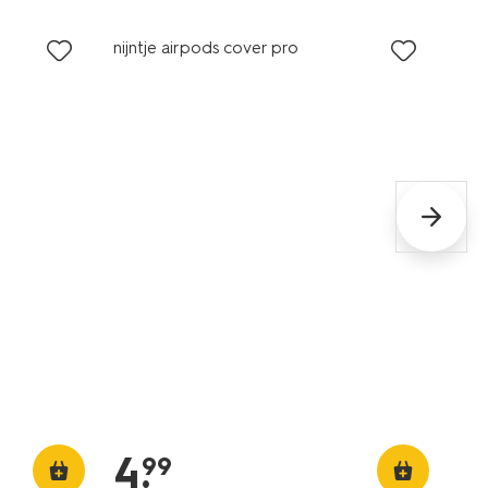
nijntje airpods cover pro
4
.
99