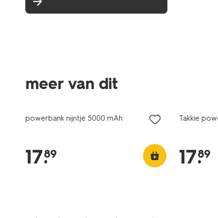
meer van dit
powerbank nijntje 5000 mAh
Takkie po
17
.
17
.
89
89