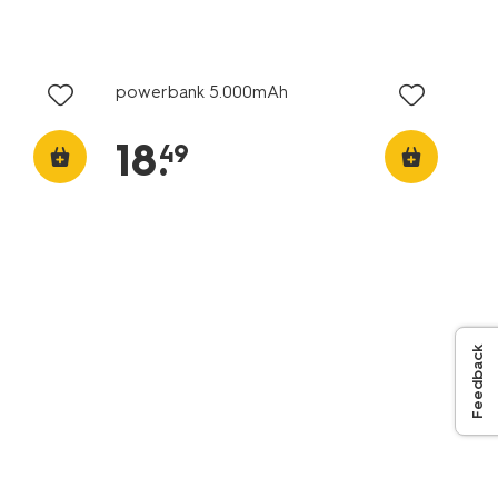
powerbank 5.000mAh
18
.
49
Feedback