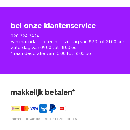
bel onze klantenservice
020 224 2424
van maandag tot en met vrijdag van 8.30 tot 21.00 uur
zaterdag van 09.00 tot 18.00 uur
* raamdecoratie van 10.00 tot 18.00 uur
makkelijk betalen*
*afhankelijk van de gekozen bezorgopties