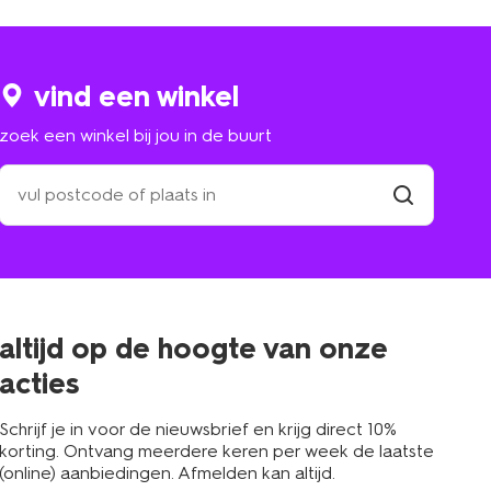
vind een winkel
zoek een winkel bij jou in de buurt
zoek
een
winkel
vind
winkel
bij
jou
in
de
buurt
altijd op de hoogte van onze
acties
Schrijf je in voor de nieuwsbrief en krijg direct 10%
korting. Ontvang meerdere keren per week de laatste
(online) aanbiedingen. Afmelden kan altijd.