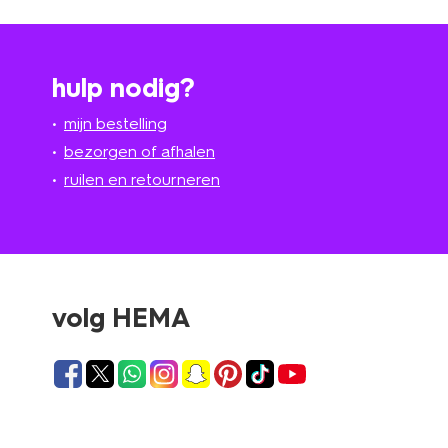
hulp nodig?
mijn bestelling
bezorgen of afhalen
ruilen en retourneren
volg HEMA