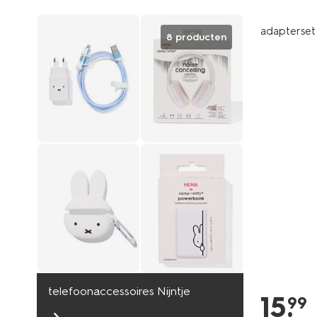
adapterset 
8 producten
telefoonaccessoires Nijntje
15
.
99