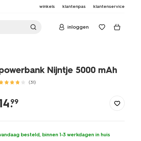
winkels
klantenpas
klantenservice
inloggen
powerbank Nijntje 5000 mAh
(31)
/school-
kantoor/elektronica/opladen-
14
.
99
geheugen/powerbank-
nijntje-
5000-
mah-
39570016.html
vandaag besteld, binnen 1-3 werkdagen in huis