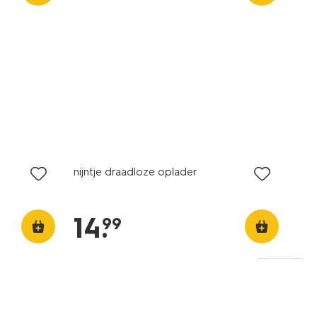
nijntje draadloze oplader
14
.
99