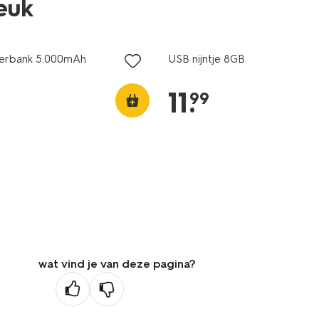
leuk
werbank 5.000mAh
USB nijntje 8GB
11
.
99
wat vind je van deze pagina?