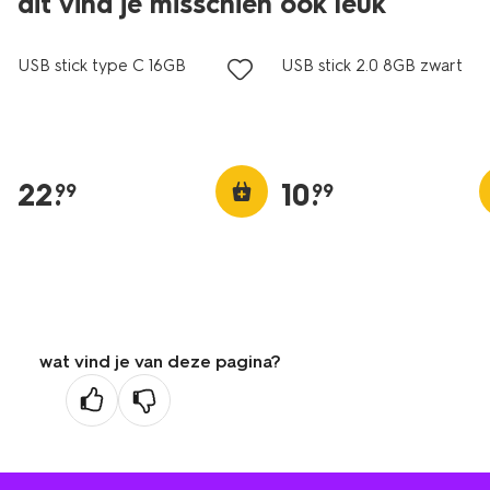
dit vind je misschien ook leuk
USB stick type C 16GB
USB stick 2.0 8GB zwart
22
.
10
.
99
99
wat vind je van deze pagina?