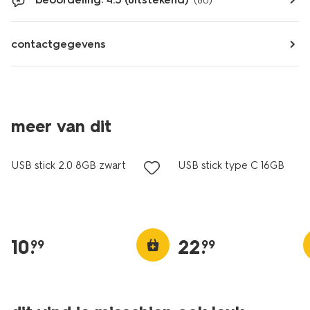
(80)
contactgegevens
meer van dit
USB stick 2.0 8GB zwart
USB stick type C 16GB
10
.
22
.
99
99