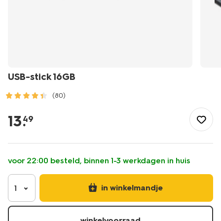
USB-stick 16GB
(80)
/school-
kantoor/elektronica/opladen-
13
.
49
geheugen/usb-
stick-
16gb-
39520001.html
voor 22:00 besteld, binnen 1-3 werkdagen in huis
in winkelmandje
1
winkelvoorraad