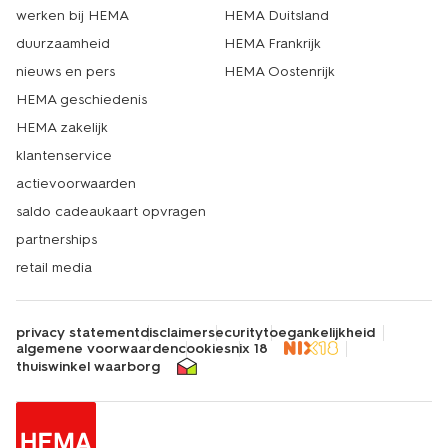
werken bij HEMA
HEMA Duitsland
duurzaamheid
HEMA Frankrijk
nieuws en pers
HEMA Oostenrijk
HEMA geschiedenis
HEMA zakelijk
klantenservice
actievoorwaarden
saldo cadeaukaart opvragen
partnerships
retail media
privacy statement
disclaimer
security
toegankelijkheid
algemene voorwaarden
cookies
nix 18
thuiswinkel waarborg