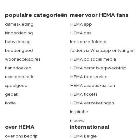
populaire categorieën
meer voor HEMA fans
dameskleding
HEMA app
kinderkleding
HEMA pas
babykleding
lees onze folders
beddengoed
folder via Whatsapp ontvangen
woonaccessoires
HEMA op social media
handdoeken
HEMA herontwerpwedstrijd
raamdecoratie
HEMA fotoservice
speelgoed
HEMA cadeaukaarten
gebak
HEMA tickets
koffie
HEMA verzekeringen
inspiratie
nieuws
over HEMA
internationaal
over ons bedrijf
HEMA België