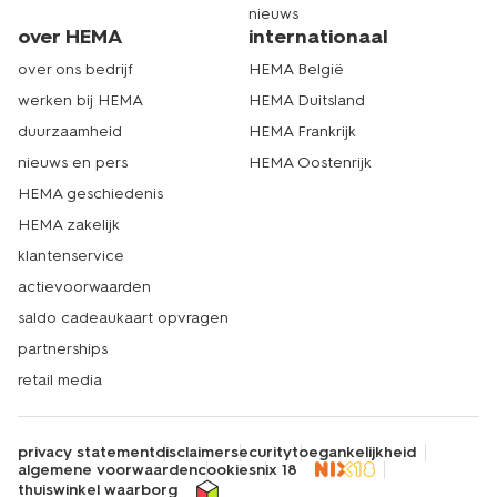
nieuws
over HEMA
internationaal
over ons bedrijf
HEMA België
werken bij HEMA
HEMA Duitsland
duurzaamheid
HEMA Frankrijk
nieuws en pers
HEMA Oostenrijk
HEMA geschiedenis
HEMA zakelijk
klantenservice
actievoorwaarden
saldo cadeaukaart opvragen
partnerships
retail media
privacy statement
disclaimer
security
toegankelijkheid
algemene voorwaarden
cookies
nix 18
thuiswinkel waarborg