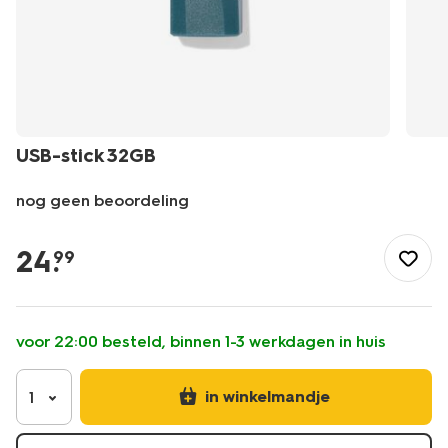
USB-stick 32GB
nog geen beoordeling
/school-
kantoor/elektronica/opladen-
24
.
99
geheugen/usb-
stick-
32gb-
39500000.html
voor 22:00 besteld, binnen 1-3 werkdagen in huis
in winkelmandje
1