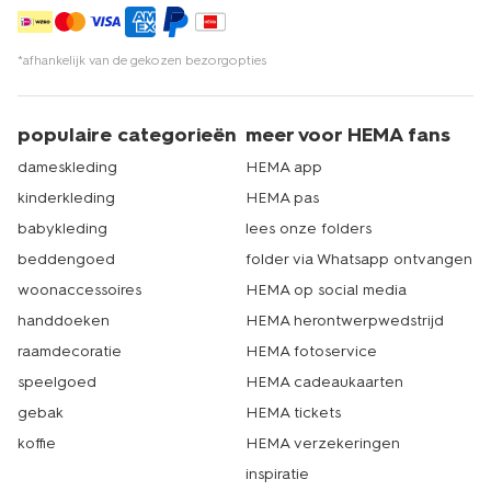
*afhankelijk van de gekozen bezorgopties
populaire categorieën
meer voor HEMA fans
dameskleding
HEMA app
kinderkleding
HEMA pas
babykleding
lees onze folders
beddengoed
folder via Whatsapp ontvangen
woonaccessoires
HEMA op social media
handdoeken
HEMA herontwerpwedstrijd
raamdecoratie
HEMA fotoservice
speelgoed
HEMA cadeaukaarten
gebak
HEMA tickets
koffie
HEMA verzekeringen
inspiratie