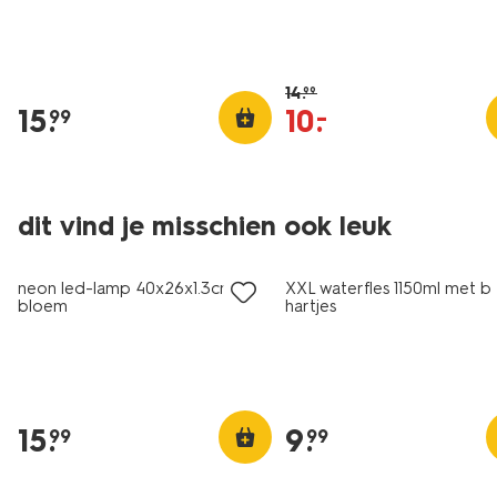
14
.
99
15
.
10
.
–
99
dit vind je misschien ook leuk
nieuw
nieuw
neon led-lamp 40x26x1.3cm
XXL waterfles 1150ml met b
bloem
hartjes
15
.
9
.
99
99