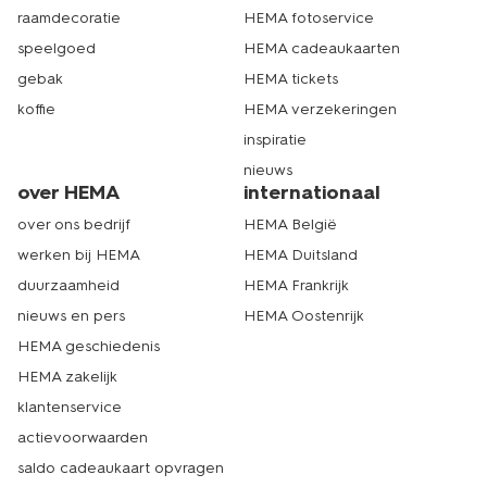
raamdecoratie
HEMA fotoservice
speelgoed
HEMA cadeaukaarten
gebak
HEMA tickets
koffie
HEMA verzekeringen
inspiratie
nieuws
over HEMA
internationaal
over ons bedrijf
HEMA België
werken bij HEMA
HEMA Duitsland
duurzaamheid
HEMA Frankrijk
nieuws en pers
HEMA Oostenrijk
HEMA geschiedenis
HEMA zakelijk
klantenservice
actievoorwaarden
saldo cadeaukaart opvragen