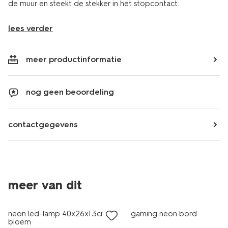
de muur en steekt de stekker in het stopcontact.
lees verder
meer productinformatie
nog geen beoordeling
contactgegevens
meer van dit
nieuw
korting
neon led-lamp 40x26x1.3cm
gaming neon bord
bloem