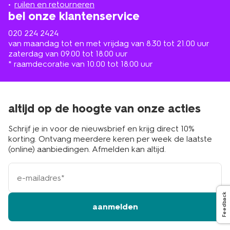
buurt
ruilen en retourneren
bel onze klantenservice
020 224 2424
van maandag tot en met vrijdag van 8.30 tot 21.00 uur
zaterdag van 09.00 tot 18.00 uur
* raamdecoratie van 10.00 tot 18.00 uur
altijd op de hoogte van onze acties
Schrijf je in voor de nieuwsbrief en krijg direct 10%
korting. Ontvang meerdere keren per week de laatste
(online) aanbiedingen. Afmelden kan altijd.
e-
mailadres
Feedback
aanmelden