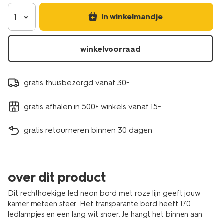
48.5x33.8x1.3cm-
14503133.html
in winkelmandje
1
winkelvoorraad
gratis thuisbezorgd vanaf 30.-
gratis afhalen in 500+ winkels vanaf 15.-
gratis retourneren binnen 30 dagen
over dit product
Dit rechthoekige led neon bord met roze lijn geeft jouw
kamer meteen sfeer. Het transparante bord heeft 170
ledlampjes en een lang wit snoer. Je hangt het binnen aan