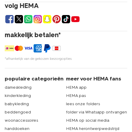
volg HEMA
makkelijk betalen*
*afhankelijk van de gekozen bezorgopties
populaire categorieën
meer voor HEMA fans
dameskleding
HEMA app
kinderkleding
HEMA pas
babykleding
lees onze folders
beddengoed
folder via Whatsapp ontvangen
woonaccessoires
HEMA op social media
handdoeken
HEMA herontwerpwedstrijd