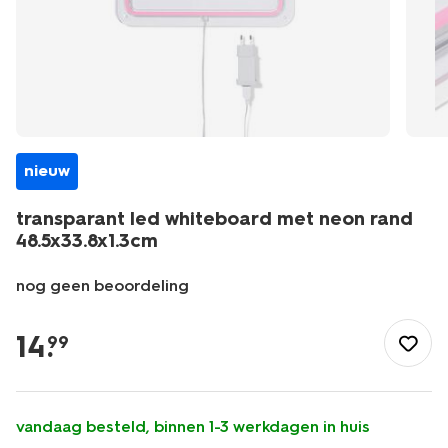
nieuw
transparant led whiteboard met neon rand
48.5x33.8x1.3cm
nog geen beoordeling
/school-
kantoor/elektronica/transparant-
14
.
99
led-
whiteboard-
met-
neon-
vandaag besteld, binnen 1-3 werkdagen in huis
rand-