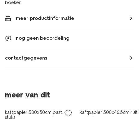
boeken.
meer productinformatie
nog geen beoordeling
contactgegevens
meer van dit
nieuw
nieuw
kaftpapier 300x50cm pastel - 3
kaftpapier 300x46.5cm ruit
stuks