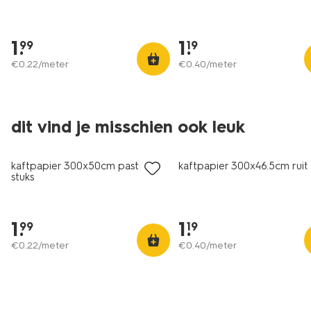
1
.
1
.
99
19
€
0
.
22
/meter
€
0
.
40
/meter
dit vind je misschien ook leuk
nieuw
nieuw
kaftpapier 300x50cm pastel - 3
kaftpapier 300x46.5cm ruit
stuks
1
.
1
.
99
19
€
0
.
22
/meter
€
0
.
40
/meter