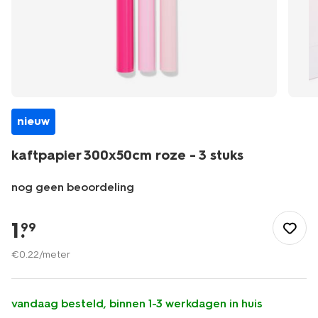
nieuw
kaftpapier 300x50cm roze - 3 stuks
nog geen beoordeling
/school-
kantoor/kaften-
1
.
99
etiketten/kaftpapier/kaftpapier-
300x50cm-
€
0
.
22
/meter
roze-
-
-3-
vandaag besteld, binnen 1-3 werkdagen in huis
stuks-