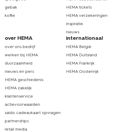
gebak
HEMA tickets
koffie
HEMA verzekeringen
inspiratie
nieuws
over HEMA
internationaal
over ons bedrijf
HEMA België
werken bij HEMA
HEMA Duitsland
duurzaamheid
HEMA Frankrijk
nieuws en pers
HEMA Oostenrijk
HEMA geschiedenis
HEMA zakelijk
klantenservice
actievoorwaarden
saldo cadeaukaart opvragen
partnerships
retail media