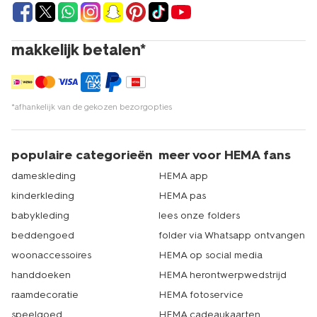
makkelijk betalen*
*afhankelijk van de gekozen bezorgopties
populaire categorieën
meer voor HEMA fans
dameskleding
HEMA app
kinderkleding
HEMA pas
babykleding
lees onze folders
beddengoed
folder via Whatsapp ontvangen
woonaccessoires
HEMA op social media
handdoeken
HEMA herontwerpwedstrijd
raamdecoratie
HEMA fotoservice
speelgoed
HEMA cadeaukaarten