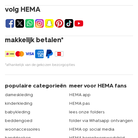
volg HEMA
makkelijk betalen*
*afhankelijk van de gekozen bezorgopties
populaire categorieën
meer voor HEMA fans
dameskleding
HEMA app
kinderkleding
HEMA pas
babykleding
lees onze folders
beddengoed
folder via Whatsapp ontvangen
woonaccessoires
HEMA op social media
handdoeken
HEMA herontwerpwedstrijd