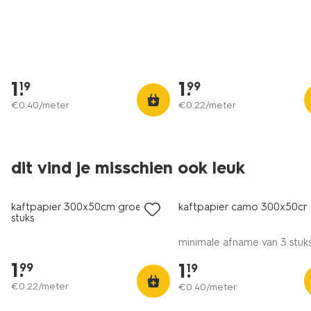
1
.
1
.
19
99
€
0
.
40
/meter
€
0
.
22
/meter
dit vind je misschien ook leuk
nieuw
kaftpapier 300x50cm groen - 3
kaftpapier camo 300x50c
stuks
minimale afname van 3 stuk
1
.
1
.
99
19
€
0
.
22
/meter
€
0
.
40
/meter