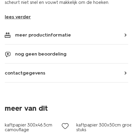
scheurt niet snel en vouwt makkelijk om de hoeken.
lees verder
meer productinformatie
nog geen beoordeling
contactgegevens
meer van dit
nieuw
nieuw
kaftpapier 300x46.5cm
kaftpapier 300x50cm groen
camouflage
stuks