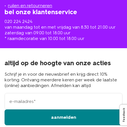
buurt
ruilen en retourneren
bel onze klantenservice
020 224 2424
van maandag tot en met vrijdag van 8.30 tot 21.00 uur
zaterdag van 09.00 tot 18.00 uur
* raamdecoratie van 10.00 tot 18.00 uur
altijd op de hoogte van onze acties
Schrijf je in voor de nieuwsbrief en krijg direct 10%
korting. Ontvang meerdere keren per week de laatste
(online) aanbiedingen. Afmelden kan altijd.
e-
mailadres
Feedback
aanmelden