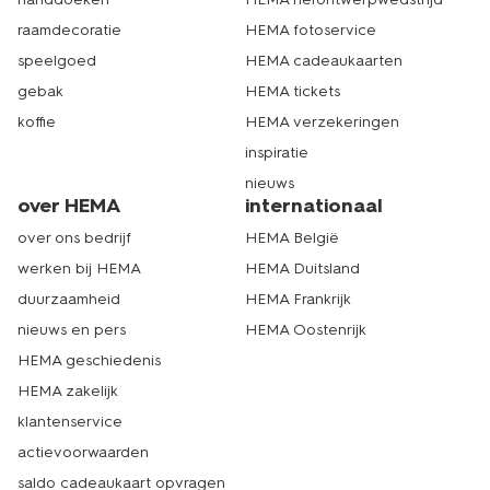
raamdecoratie
HEMA fotoservice
speelgoed
HEMA cadeaukaarten
gebak
HEMA tickets
koffie
HEMA verzekeringen
inspiratie
nieuws
over HEMA
internationaal
over ons bedrijf
HEMA België
werken bij HEMA
HEMA Duitsland
duurzaamheid
HEMA Frankrijk
nieuws en pers
HEMA Oostenrijk
HEMA geschiedenis
HEMA zakelijk
klantenservice
actievoorwaarden
saldo cadeaukaart opvragen