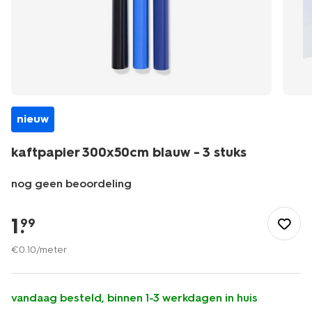
nieuw
kaftpapier 300x50cm blauw - 3 stuks
nog geen beoordeling
/school-
kantoor/kaften-
1
.
99
etiketten/kaftpapier/kaftpapier-
300x50cm-
€
0
.
10
/meter
blauw-
-
-3-
vandaag besteld, binnen 1-3 werkdagen in huis
stuks-