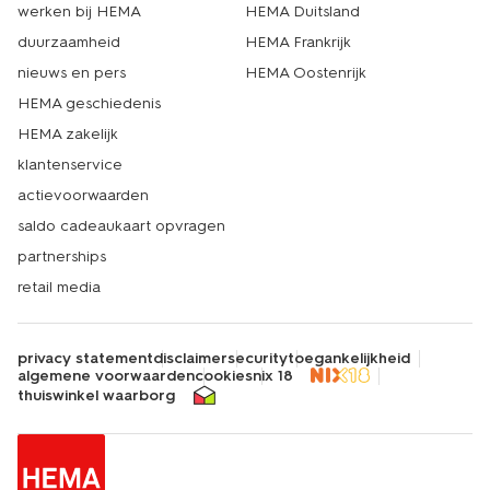
werken bij HEMA
HEMA Duitsland
duurzaamheid
HEMA Frankrijk
nieuws en pers
HEMA Oostenrijk
HEMA geschiedenis
HEMA zakelijk
klantenservice
actievoorwaarden
saldo cadeaukaart opvragen
partnerships
retail media
privacy statement
disclaimer
security
toegankelijkheid
algemene voorwaarden
cookies
nix 18
thuiswinkel waarborg