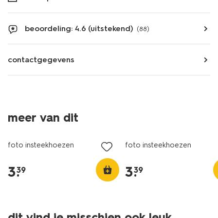
beoordeling: 4.6 (uitstekend)
(88)
contactgegevens
meer van dit
foto insteekhoezen
foto insteekhoezen
3
.
3
.
39
39
dit vind je misschien ook leuk