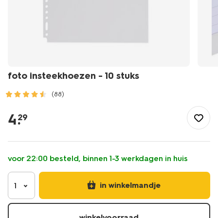
foto insteekhoezen - 10 stuks
(88)
/school-
kantoor/mappen-
4
.
29
ordners/insteekhoezen/foto-
insteekhoezen-
-
-10-
voor 22:00 besteld, binnen 1-3 werkdagen in huis
stuks-
14650015.html
in winkelmandje
1
winkelvoorraad