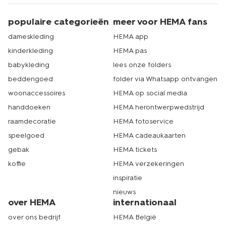
populaire categorieën
meer voor HEMA fans
dameskleding
HEMA app
kinderkleding
HEMA pas
babykleding
lees onze folders
beddengoed
folder via Whatsapp ontvangen
woonaccessoires
HEMA op social media
handdoeken
HEMA herontwerpwedstrijd
raamdecoratie
HEMA fotoservice
speelgoed
HEMA cadeaukaarten
gebak
HEMA tickets
koffie
HEMA verzekeringen
inspiratie
nieuws
over HEMA
internationaal
over ons bedrijf
HEMA België