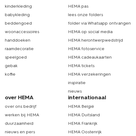
kinderkleding
HEMA pas
babykleding
lees onze folders
beddengoed
folder via Whatsapp ontvangen
woonaccessoires
HEMA op social media
handdoeken
HEMA herontwerpwedstrijd
raamdecoratie
HEMA fotoservice
speelgoed
HEMA cadeaukaarten
gebak
HEMA tickets
koffie
HEMA verzekeringen
inspiratie
nieuws
over HEMA
internationaal
over ons bedrijf
HEMA België
werken bij HEMA
HEMA Duitsland
duurzaamheid
HEMA Frankrijk
nieuws en pers
HEMA Oostenrijk