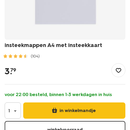
insteekmappen A4 met insteekkaart
(104)
/school-
kantoor/mappen-
3
.
79
ordners/insteekhoezen/insteekmappen-
a4-
met-
insteekkaart-
voor 22:00 besteld, binnen 1-3 werkdagen in huis
14820009.html
in winkelmandje
1
winkelvoorraad