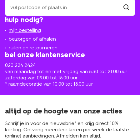
zoek
een
winkel
vind
hulp nodig?
winkel
bij
jou
mijn bestelling
in
de
bezorgen of afhalen
buurt
ruilen en retourneren
bel onze klantenservice
020 224 2424
van maandag tot en met vrijdag van 8.30 tot 21.00 uur
zaterdag van 09.00 tot 18.00 uur
* raamdecoratie van 10.00 tot 18.00 uur
altijd op de hoogte van onze acties
Schrijf je in voor de nieuwsbrief en krijg direct 10%
korting. Ontvang meerdere keren per week de laatste
(online) aanbiedingen. Afmelden kan altijd.