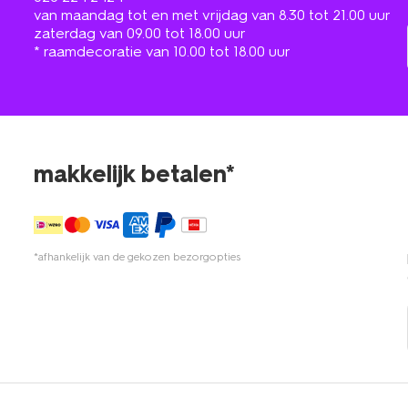
van maandag tot en met vrijdag van 8.30 tot 21.00 uur
zaterdag van 09.00 tot 18.00 uur
* raamdecoratie van 10.00 tot 18.00 uur
makkelijk betalen*
*afhankelijk van de gekozen bezorgopties