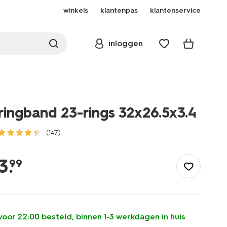
winkels
klantenpas
klantenservice
inloggen
ringband 23-rings 32x26.5x3.4
(147)
/school-
kantoor/mappen-
3
.
99
ordners/multomappen/ringband-
23-
rings-
32x26.5x3.4-
14880035.html
voor 22:00 besteld, binnen 1-3 werkdagen in huis