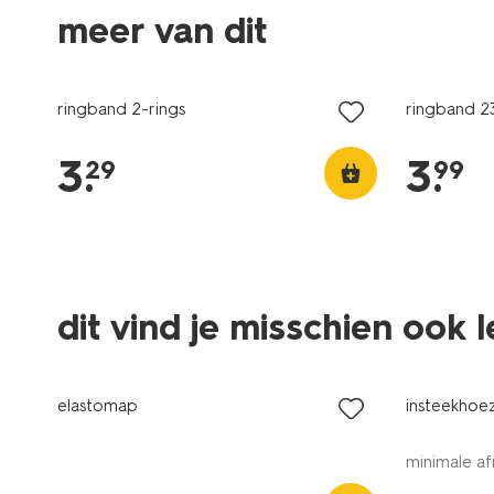
meer van dit
ringband 2-rings
ringband 2
3
.
3
.
29
99
dit vind je misschien ook 
elastomap
insteekhoez
minimale af