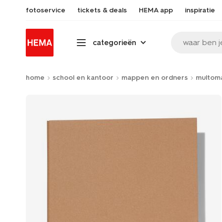
fotoservice
tickets & deals
HEMA app
inspiratie
waar ben j
categorieën
home
school en kantoor
mappen en ordners
multom