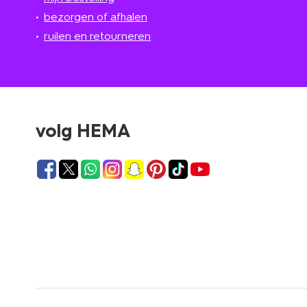
bezorgen of afhalen
ruilen en retourneren
volg HEMA