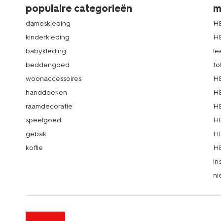
populaire categorieën
m
dameskleding
H
kinderkleding
H
babykleding
le
beddengoed
fo
woonaccessoires
HE
handdoeken
HE
raamdecoratie
HE
speelgoed
HE
gebak
HE
koffie
HE
in
ni