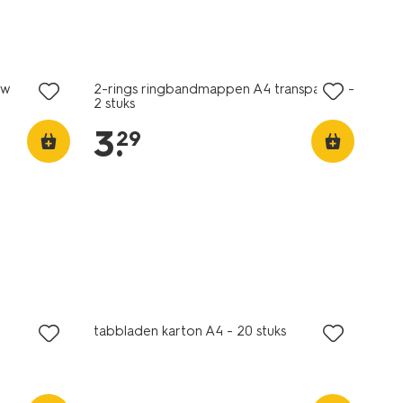
uw
2-rings ringbandmappen A4 transparant -
2 stuks
3
.
29
tabbladen karton A4 - 20 stuks