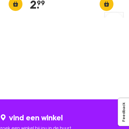
2
.
99
Feedback
vind een winkel
zoek een winkel bij jou in de buurt