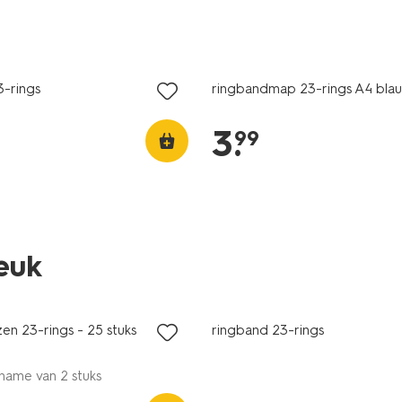
nieuw
3-rings
ringbandmap 23-rings A4 bla
3
.
99
leuk
en 23-rings - 25 stuks
ringband 23-rings
name van 2 stuks