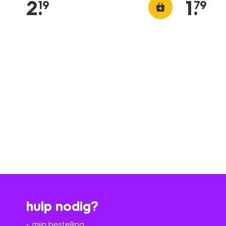
2
.
1
.
19
79
hulp nodig?
mijn bestelling