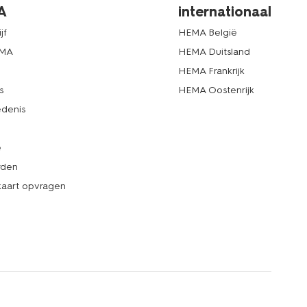
A
internationaal
jf
HEMA België
EMA
HEMA Duitsland
d
HEMA Frankrijk
s
HEMA Oostenrijk
denis
e
rden
kaart opvragen