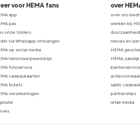
eer voor HEMA fans
over HEM
EMA app
over ons bedri
EMA pas
werken bij H
es onze folders
duurzaamhei
lder via Whatsapp ontvangen
nieuws en per
MA op social media
HEMA geschie
MA herontwerpwedstrijd
HEMA zakelijk
MA fotoservice
klantenservic
MA cadeaukaarten
actievoorwaa
MA tickets
saldo cadeau
MA verzekeringen
partnerships
spiratie
retail media
euws