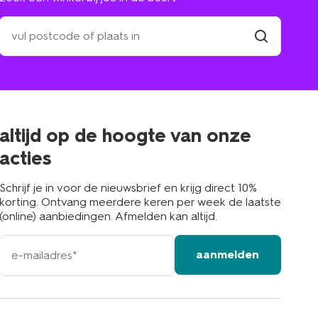
zoek
een
winkel
vind
winkel
bij
jou
in
de
buurt
altijd op de hoogte van onze
acties
Schrijf je in voor de nieuwsbrief en krijg direct 10%
korting. Ontvang meerdere keren per week de laatste
(online) aanbiedingen. Afmelden kan altijd.
e-
aanmelden
mailadres