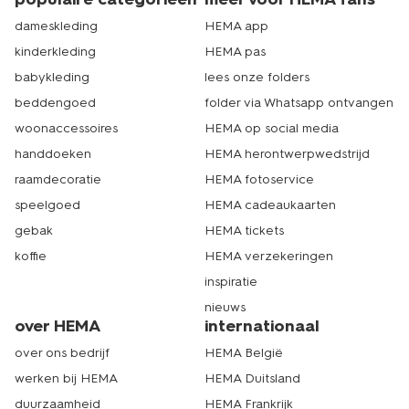
dameskleding
HEMA app
kinderkleding
HEMA pas
babykleding
lees onze folders
beddengoed
folder via Whatsapp ontvangen
woonaccessoires
HEMA op social media
handdoeken
HEMA herontwerpwedstrijd
raamdecoratie
HEMA fotoservice
speelgoed
HEMA cadeaukaarten
gebak
HEMA tickets
koffie
HEMA verzekeringen
inspiratie
nieuws
over HEMA
internationaal
over ons bedrijf
HEMA België
werken bij HEMA
HEMA Duitsland
duurzaamheid
HEMA Frankrijk