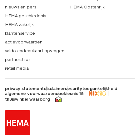
nieuws en pers
HEMA Oostenrijk
HEMA geschiedenis
HEMA zakelijk
klantenservice
actievoorwaarden
saldo cadeaukaart opvragen
partnerships
retail media
privacy statement
disclaimer
security
toegankelijkheid
algemene voorwaarden
cookies
nix 18
thuiswinkel waarborg