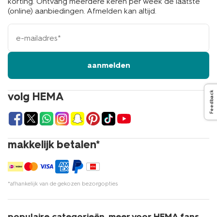
korting. Ontvang meerdere keren per week de laatste
(online) aanbiedingen. Afmelden kan altijd.
e-
mailadres
aanmelden
volg HEMA
Feedback
makkelijk betalen*
*afhankelijk van de gekozen bezorgopties
populaire categorieën
meer voor HEMA fans