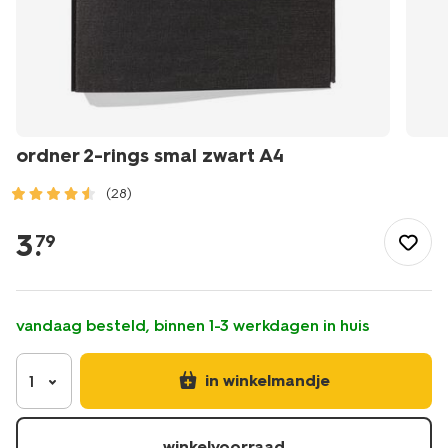
ordner 2-rings smal zwart A4
(28)
/school-
kantoor/mappen-
3
.
79
ordners/ordner-
2-
rings-
smal-
vandaag besteld, binnen 1-3 werkdagen in huis
zwart-
a4-
14840189.html
in winkelmandje
1
winkelvoorraad