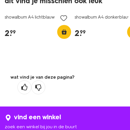
dit vind je misschien ook leuk
nieuw
nieuw
showalbum A4 lichtblauw
showalbum A4 donkerblau
2
.
2
.
99
99
wat vind je van deze pagina?
vind een winkel
zoek een winkel bij jou in de buurt