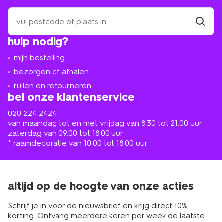
zoek
een
winkel
vind
hulp nodig?
winkel
bij
jou
mijn bestelling
in
de
bezorgen of afhalen
buurt
ruilen en retourneren
bel onze klantenservice
020 224 2424
van maandag tot en met vrijdag van 8.30 tot 21.00 uur
zaterdag van 09.00 tot 18.00 uur
* raamdecoratie van 10.00 tot 18.00 uur
altijd op de hoogte van onze acties
Schrijf je in voor de nieuwsbrief en krijg direct 10%
korting. Ontvang meerdere keren per week de laatste