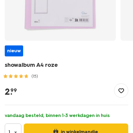
nieuw
showalbum A4 roze
(15)
/school-
kantoor/mappen-
2
.
99
ordners/snelhechters-
showmappen/showalbum-
a4-
roze-
vandaag besteld, binnen 1-3 werkdagen in huis
14594468.html
in winkelmandje
1