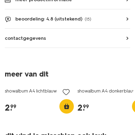
beoordeling: 4.8 (uitstekend)
(15)
contactgegevens
meer van dit
nieuw
nieuw
showalbum A4 lichtblauw
showalbum A4 donkerblau
2
.
2
.
99
99