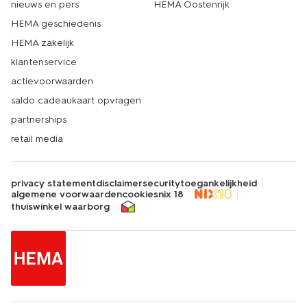
nieuws en pers
HEMA Oostenrijk
HEMA geschiedenis
HEMA zakelijk
klantenservice
actievoorwaarden
saldo cadeaukaart opvragen
partnerships
retail media
privacy statement
disclaimer
security
toegankelijkheid
algemene voorwaarden
cookies
nix 18
thuiswinkel waarborg