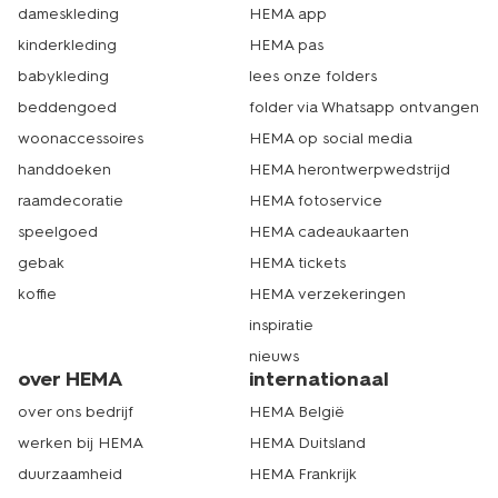
dameskleding
HEMA app
kinderkleding
HEMA pas
babykleding
lees onze folders
beddengoed
folder via Whatsapp ontvangen
woonaccessoires
HEMA op social media
handdoeken
HEMA herontwerpwedstrijd
raamdecoratie
HEMA fotoservice
speelgoed
HEMA cadeaukaarten
gebak
HEMA tickets
koffie
HEMA verzekeringen
inspiratie
nieuws
over HEMA
internationaal
over ons bedrijf
HEMA België
werken bij HEMA
HEMA Duitsland
duurzaamheid
HEMA Frankrijk