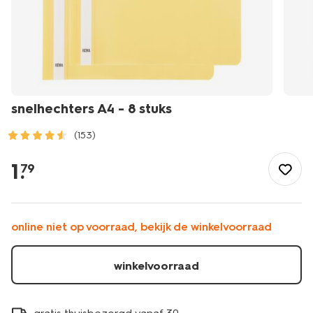
snelhechters A4 - 8 stuks
(153)
/school-
kantoor/mappen-
1
.
79
ordners/snelhechters-
showmappen/snelhechters-
a4-
-
online niet op voorraad, bekijk de winkelvoorraad
-8-
stuks-
14822246.html
winkelvoorraad