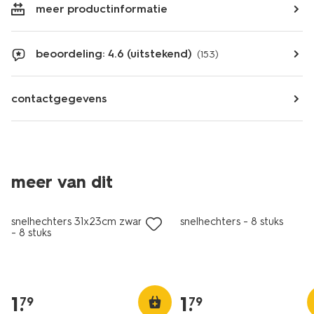
meer productinformatie
beoordeling: 4.6 (uitstekend)
(153)
contactgegevens
meer van dit
nieuw
snelhechters 31x23cm zwart-wit
snelhechters - 8 stuks
- 8 stuks
1
.
1
.
79
79