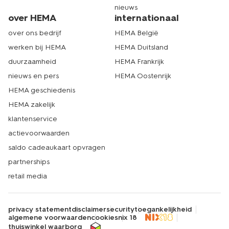
nieuws
over HEMA
internationaal
over ons bedrijf
HEMA België
werken bij HEMA
HEMA Duitsland
duurzaamheid
HEMA Frankrijk
nieuws en pers
HEMA Oostenrijk
HEMA geschiedenis
HEMA zakelijk
klantenservice
actievoorwaarden
saldo cadeaukaart opvragen
partnerships
retail media
privacy statement
disclaimer
security
toegankelijkheid
algemene voorwaarden
cookies
nix 18
thuiswinkel waarborg