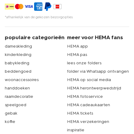
*afhankelijk van de gekozen bezorgopties
populaire categorieën
meer voor HEMA fans
dameskleding
HEMA app
kinderkleding
HEMA pas
babykleding
lees onze folders
beddengoed
folder via Whatsapp ontvangen
woonaccessoires
HEMA op social media
handdoeken
HEMA herontwerpwedstrijd
raamdecoratie
HEMA fotoservice
speelgoed
HEMA cadeaukaarten
gebak
HEMA tickets
koffie
HEMA verzekeringen
inspiratie