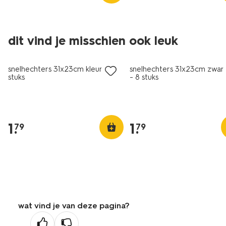
dit vind je misschien ook leuk
nieuw
snelhechters 31x23cm kleur - 8
snelhechters 31x23cm zwar
stuks
- 8 stuks
1
.
1
.
79
79
wat vind je van deze pagina?