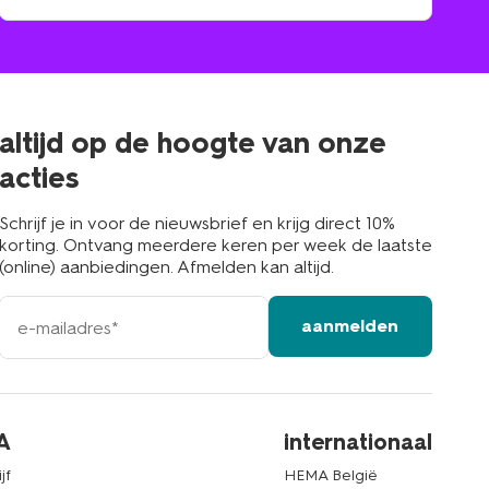
winkel
vind
winkel
bij
jou
in
de
buurt
altijd op de hoogte van onze
acties
Schrijf je in voor de nieuwsbrief en krijg direct 10%
korting. Ontvang meerdere keren per week de laatste
(online) aanbiedingen. Afmelden kan altijd.
e-
aanmelden
mailadres
A
internationaal
jf
HEMA België