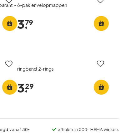
arant -
6-pak envelopmappen
3
.
79
ringband 2-rings
3
.
29
orgd vanaf 30.-
afhalen in 500+ HEMA winkels