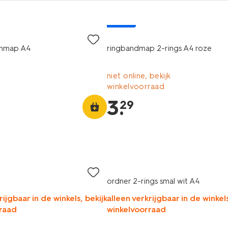
nieuw
nmap A4
ringbandmap 2-rings A4 roze
niet online, bekijk
winkelvoorraad
3
.
29
ordner 2-rings smal wit A4
rijgbaar in de winkels, bekijk
alleen verkrijgbaar in de winkels
raad
winkelvoorraad