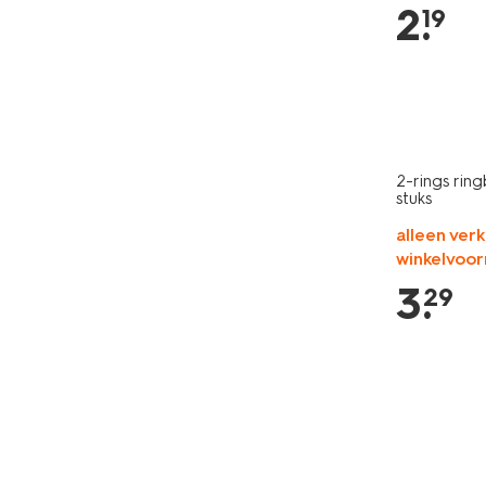
2
.
19
2-rings rin
stuks
alleen verk
winkelvoor
3
.
29