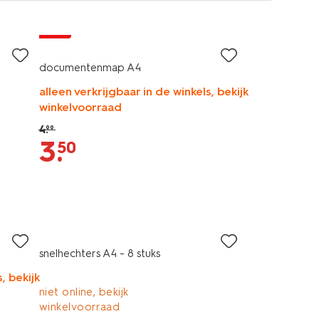
sale
documentenmap A4
alleen verkrijgbaar in de winkels, bekijk
winkelvoorraad
4
.
99
3
.
50
snelhechters A4 - 8 stuks
, bekijk
niet online, bekijk
winkelvoorraad