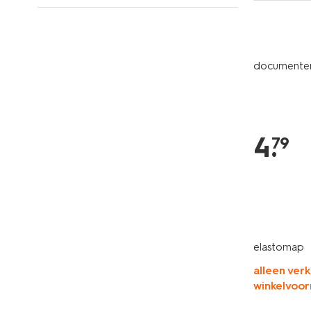
documente
4
.
79
elastomap
alleen verk
winkelvoor