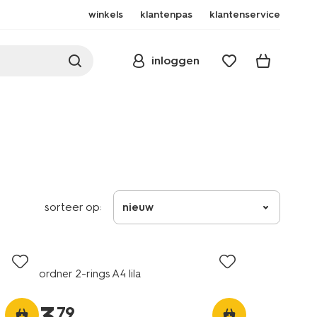
winkels
klantenpas
klantenservice
inloggen
sorteer op:
nieuw
ordner 2-rings A4 lila
79