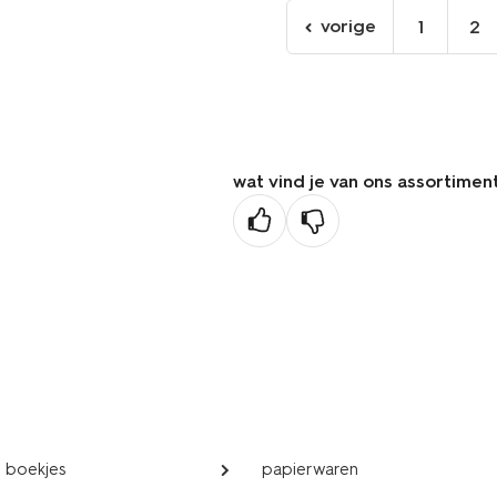
vorige
1
2
ga
naar
de
vorige
pagina
wat vind je van ons assortimen
n boekjes
papierwaren