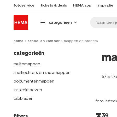
fotoservice
tickets & deals
HEMA app
inspiratie
waar ben j
categorieën
home
school en kantoor
mappen en ordners
categorieën
ma
multomappen
snelhechters en showmappen
67 artik
documentenmappen
insteekhoezen
tabbladen
foto instee
39
filters