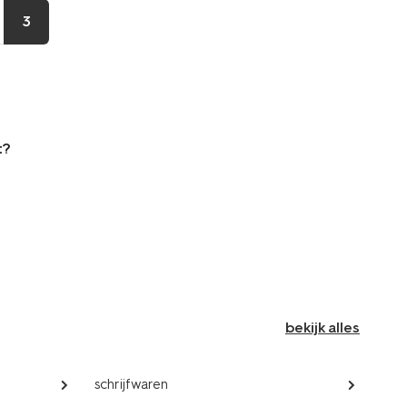
3
t?
bekijk alles
schrijfwaren