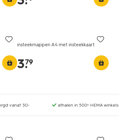
3
.
insteekmappen A4 met insteekkaart
3
.
79
orgd vanaf 30.-
afhalen in 500+ HEMA winkels