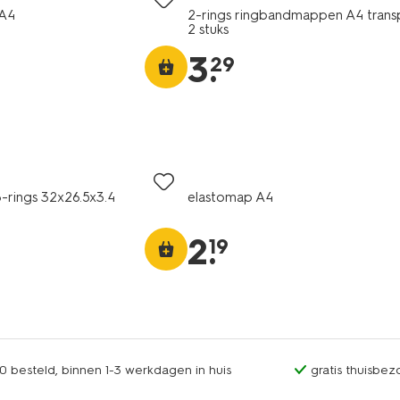
 A4
2-rings ringbandmappen A4 transp
2 stuks
3
.
29
-rings 32x26.5x3.4
elastomap A4
2
.
19
0 besteld, binnen 1-3 werkdagen in huis
gratis thuisbez