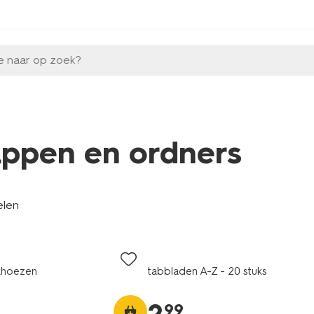
e naar op zoek?
ppen en ordners
elen
khoezen
tabbladen A-Z - 20 stuks
99