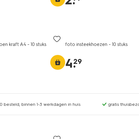
2
.
en kraft A4 - 10 stuks
foto insteekhoezen - 10 stuks
4
.
29
0 besteld, binnen 1-3 werkdagen in huis
gratis thuisbez