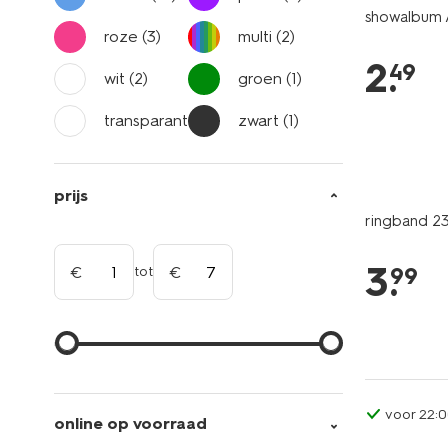
showalbum
roze
(3)
multi
(2)
2
.
49
wit
(2)
groen
(1)
transparant
(1)
zwart
(1)
prijs
ringband 23
3
.
99
tot
voor 22:0
online op voorraad