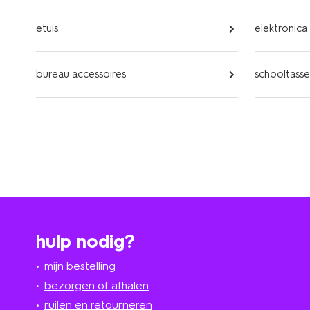
etuis
elektronica
bureau accessoires
schooltass
hulp nodig?
mijn bestelling
bezorgen of afhalen
ruilen en retourneren