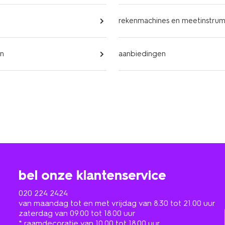
rekenmachines en meetinstru
en
aanbiedingen
bel onze klantenservice
020 224 2424
van maandag tot en met vrijdag van 8.30 tot 21.00 uur
zaterdag van 09.00 tot 18.00 uur
* raamdecoratie van 10.00 tot 18.00 uur