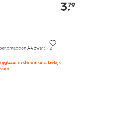
3
.
79
gbandmappen A4 zwart - 2
rijgbaar in de winkels, bekijk
raad