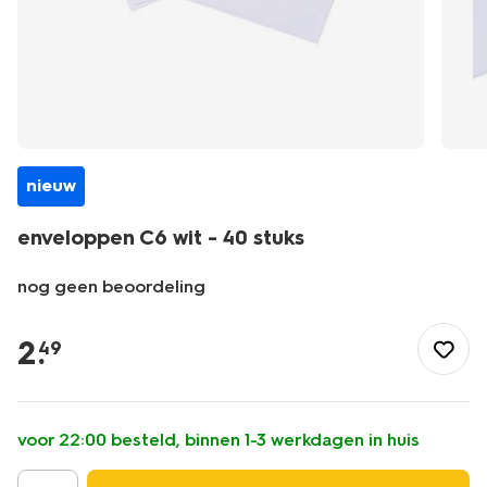
nieuw
enveloppen C6 wit - 40 stuks
nog geen beoordeling
/school-
kantoor/papierwaren/enveloppen/enveloppen-
2
.
49
c6-
wit-
-
-40-
voor 22:00 besteld, binnen 1-3 werkdagen in huis
stuks-
14100157.html