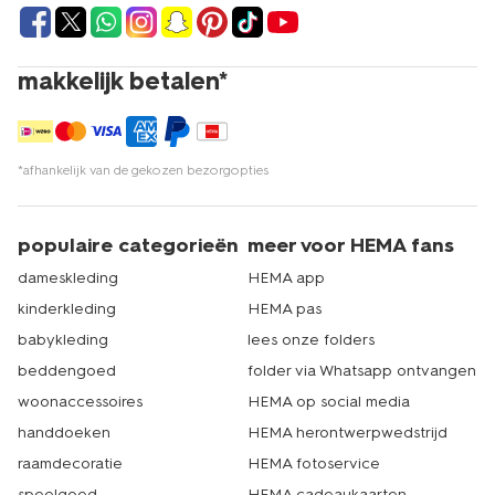
makkelijk betalen*
*afhankelijk van de gekozen bezorgopties
populaire categorieën
meer voor HEMA fans
dameskleding
HEMA app
kinderkleding
HEMA pas
babykleding
lees onze folders
beddengoed
folder via Whatsapp ontvangen
woonaccessoires
HEMA op social media
handdoeken
HEMA herontwerpwedstrijd
raamdecoratie
HEMA fotoservice
speelgoed
HEMA cadeaukaarten