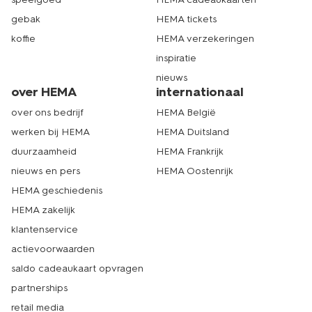
gebak
HEMA tickets
koffie
HEMA verzekeringen
inspiratie
nieuws
over HEMA
internationaal
over ons bedrijf
HEMA België
werken bij HEMA
HEMA Duitsland
duurzaamheid
HEMA Frankrijk
nieuws en pers
HEMA Oostenrijk
HEMA geschiedenis
HEMA zakelijk
klantenservice
actievoorwaarden
saldo cadeaukaart opvragen
partnerships
retail media