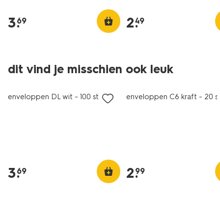
3
.
2
.
69
49
dit vind je misschien ook leuk
nieuw
enveloppen DL wit - 100 stuks
enveloppen C6 kraft - 20 s
3
.
2
.
69
99