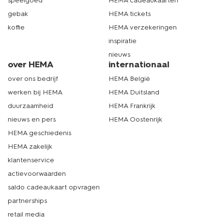
speelgoed
HEMA cadeaukaarten
gebak
HEMA tickets
koffie
HEMA verzekeringen
inspiratie
nieuws
over HEMA
internationaal
over ons bedrijf
HEMA België
werken bij HEMA
HEMA Duitsland
duurzaamheid
HEMA Frankrijk
nieuws en pers
HEMA Oostenrijk
HEMA geschiedenis
HEMA zakelijk
klantenservice
actievoorwaarden
saldo cadeaukaart opvragen
partnerships
retail media