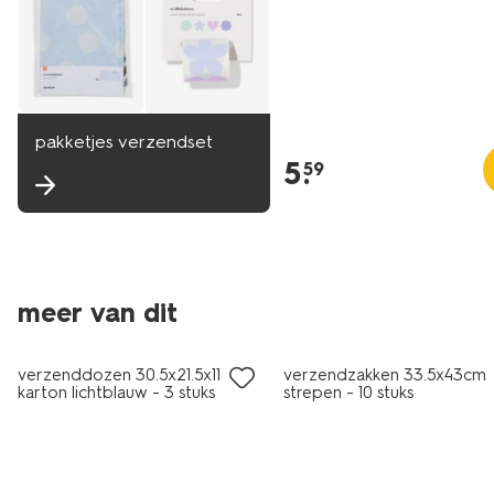
pakketjes verzendset
5
.
59
meer van dit
verzenddozen 30.5x21.5x11cm
verzendzakken 33.5x43cm
karton lichtblauw - 3 stuks
strepen - 10 stuks