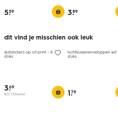
5
.
3
.
59
89
dit vind je misschien ook leuk
nieuw
sluitstickers op rol print - 60
luchtkussenenveloppen wit 
stuks
stuks
3
.
69
1
.
79
€
0
.
77
/meter