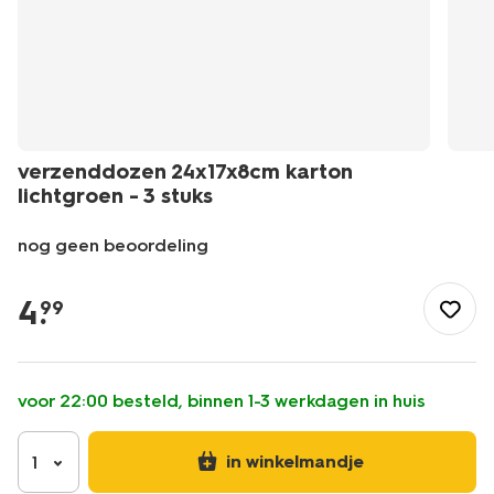
verzenddozen 24x17x8cm karton
lichtgroen - 3 stuks
nog geen beoordeling
/school-
kantoor/papierwaren/enveloppen/verzenddozen-
4
.
99
24x17x8cm-
karton-
lichtgroen-
-
voor 22:00 besteld, binnen 1-3 werkdagen in huis
-3-
stuks-
14103731.html
in winkelmandje
1