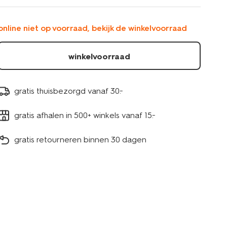
-
-3-
stuks-
online niet op voorraad, bekijk de winkelvoorraad
14700557.html
winkelvoorraad
gratis thuisbezorgd vanaf 30.-
gratis afhalen in 500+ winkels vanaf 15.-
gratis retourneren binnen 30 dagen