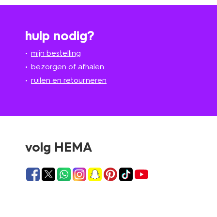
hulp nodig?
mijn bestelling
bezorgen of afhalen
ruilen en retourneren
volg HEMA