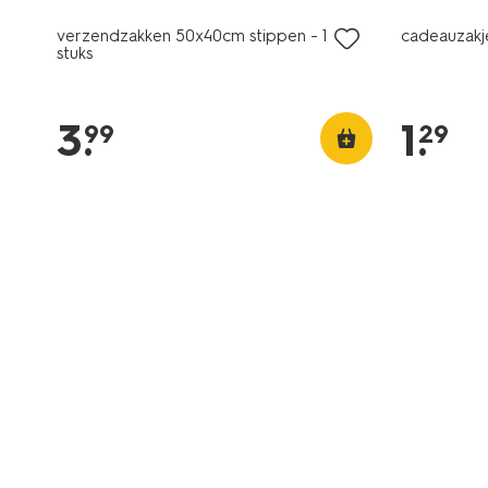
verzendzakken 50x40cm stippen - 10
cadeauzakje
stuks
3
.
1
.
99
29