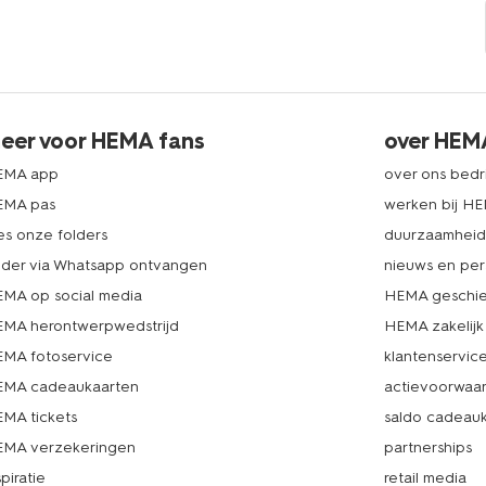
eer voor HEMA fans
over HEM
EMA app
over ons bedri
EMA pas
werken bij H
es onze folders
duurzaamhei
lder via Whatsapp ontvangen
nieuws en per
MA op social media
HEMA geschie
MA herontwerpwedstrijd
HEMA zakelijk
MA fotoservice
klantenservic
MA cadeaukaarten
actievoorwaa
MA tickets
saldo cadeau
MA verzekeringen
partnerships
spiratie
retail media