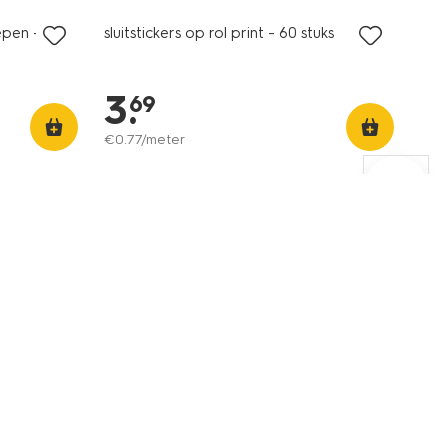
pen - 10
sluitstickers op rol print - 60 stuks
3
.
69
€
0
.
77
/meter