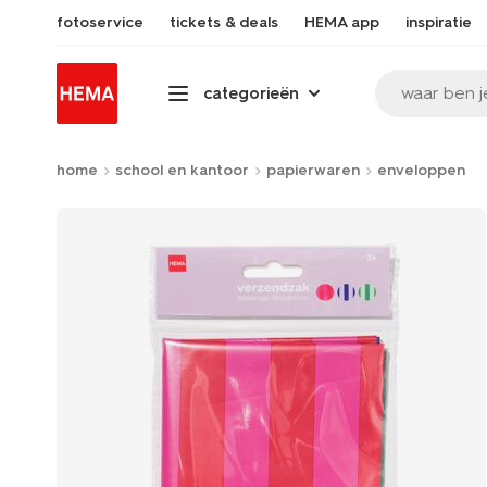
fotoservice
tickets & deals
HEMA app
inspiratie
waar ben j
categorieën
home
school en kantoor
papierwaren
enveloppen