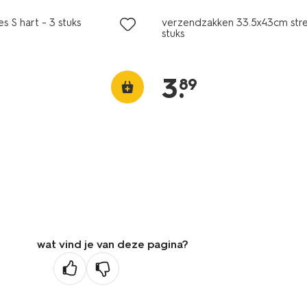
s S hart - 3 stuks
verzendzakken 33.5x43cm stre
stuks
3
.
89
wat vind je van deze pagina?