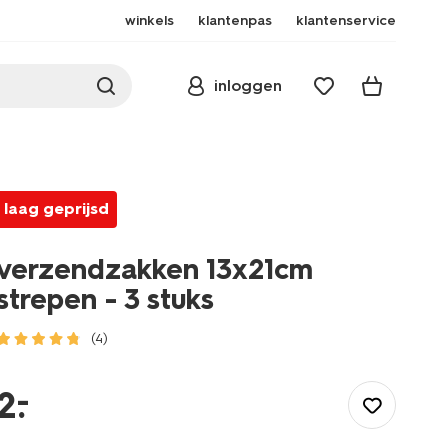
winkels
klantenpas
klantenservice
inloggen
laag geprijsd
verzendzakken 13x21cm
strepen - 3 stuks
(4)
/school-
kantoor/papierwaren/enveloppen/verzendzakken-
–
2
.
13x21cm-
strepen-