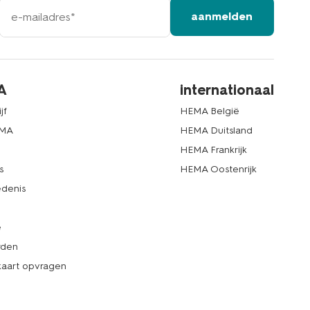
e-
aanmelden
mailadres
A
internationaal
jf
HEMA België
EMA
HEMA Duitsland
d
HEMA Frankrijk
s
HEMA Oostenrijk
denis
e
rden
kaart opvragen