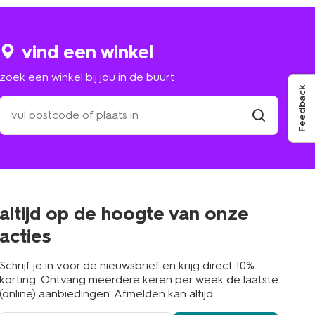
vind een winkel
zoek een winkel bij jou in de buurt
Feedback
zoek
een
winkel
vind
winkel
bij
jou
in
de
buurt
altijd op de hoogte van onze
acties
Schrijf je in voor de nieuwsbrief en krijg direct 10%
korting. Ontvang meerdere keren per week de laatste
(online) aanbiedingen. Afmelden kan altijd.