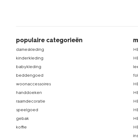
populaire categorieën
m
dameskleding
H
kinderkleding
H
babykleding
le
beddengoed
fo
woonaccessoires
HE
handdoeken
HE
raamdecoratie
HE
speelgoed
HE
gebak
HE
koffie
HE
in