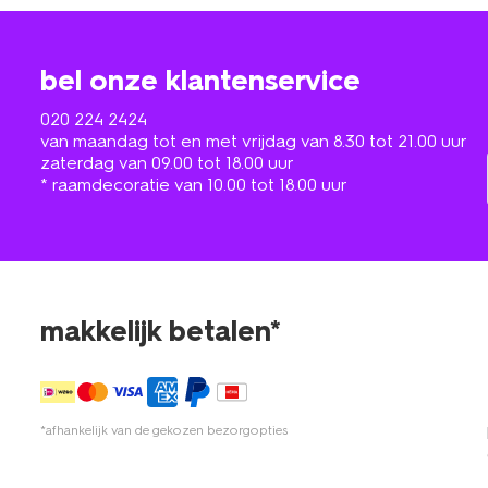
bel onze klantenservice
020 224 2424
van maandag tot en met vrijdag van 8.30 tot 21.00 uur
zaterdag van 09.00 tot 18.00 uur
* raamdecoratie van 10.00 tot 18.00 uur
makkelijk betalen*
*afhankelijk van de gekozen bezorgopties