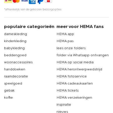
*afhankelijk van de gekozen bezorgopties
populaire categorieën
meer voor HEMA fans
dameskleding
HEMA app
kinderkleding
HEMA pas
babykleding
lees onze folders
beddengoed
folder via Whatsapp ontvangen
woonaccessoires
HEMA op social media
handdoeken
HEMA herontwerpwedstrijd
raamdecoratie
HEMA fotoservice
speelgoed
HEMA cadeaukaarten
gebak
HEMA tickets
koffie
HEMA verzekeringen
inspiratie
nieuws