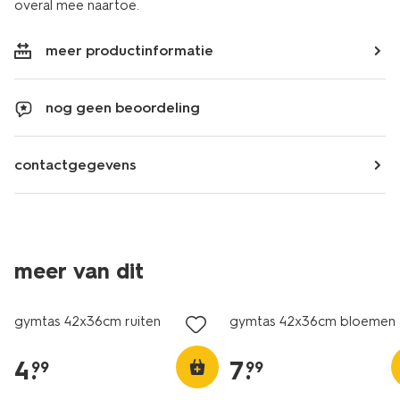
overal mee naartoe.
meer productinformatie
nog geen beoordeling
contactgegevens
meer van dit
nieuw
nieuw
gymtas 42x36cm ruiten
gymtas 42x36cm bloemen
4
.
7
.
99
99