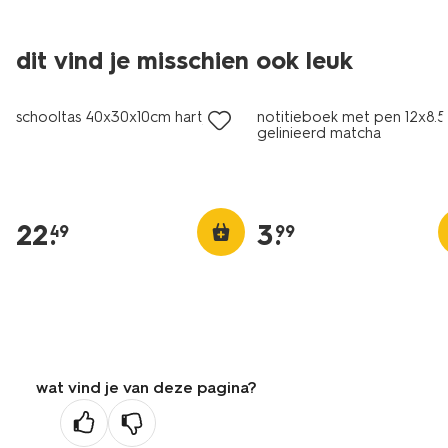
dit vind je misschien ook leuk
nieuw
nieuw
schooltas 40x30x10cm hartjes
notitieboek met pen 12x8.5x
gelinieerd matcha
22
.
3
.
49
99
wat vind je van deze pagina?