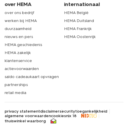
over HEMA
internationaal
over ons bedrijf
HEMA België
werken bij HEMA
HEMA Duitsland
duurzaamheid
HEMA Frankrijk
nieuws en pers
HEMA Oostenrijk
HEMA geschiedenis
HEMA zakelijk
klantenservice
actievoorwaarden
saldo cadeaukaart opvragen
partnerships
retail media
privacy statement
disclaimer
security
toegankelijkheid
algemene voorwaarden
cookies
nix 18
thuiswinkel waarborg