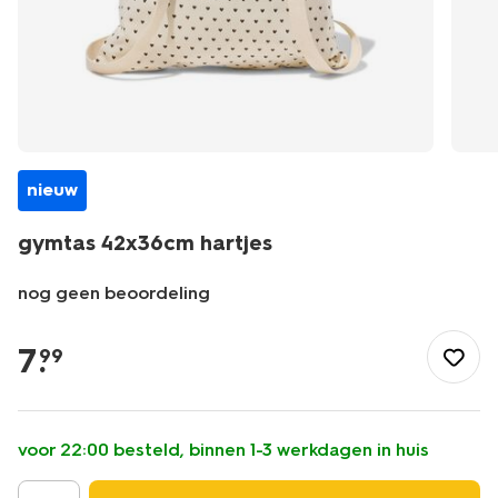
nieuw
gymtas 42x36cm hartjes
nog geen beoordeling
/school-
kantoor/schooltassen/gymtassen/gymtas-
7
.
99
42x36cm-
hartjes-
14503003.html
voor 22:00 besteld, binnen 1-3 werkdagen in huis