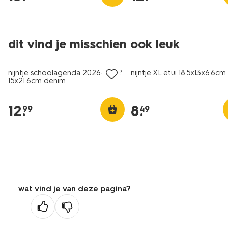
dit vind je misschien ook leuk
nieuw
nijntje schoolagenda 2026-2027
nijntje XL etui 18.5x13x6.6cm
15x21.6cm denim
12
.
8
.
99
49
wat vind je van deze pagina?