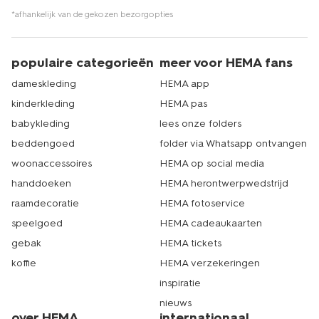
*afhankelijk van de gekozen bezorgopties
populaire categorieën
meer voor HEMA fans
dameskleding
HEMA app
kinderkleding
HEMA pas
babykleding
lees onze folders
beddengoed
folder via Whatsapp ontvangen
woonaccessoires
HEMA op social media
handdoeken
HEMA herontwerpwedstrijd
raamdecoratie
HEMA fotoservice
speelgoed
HEMA cadeaukaarten
gebak
HEMA tickets
koffie
HEMA verzekeringen
inspiratie
nieuws
over HEMA
internationaal