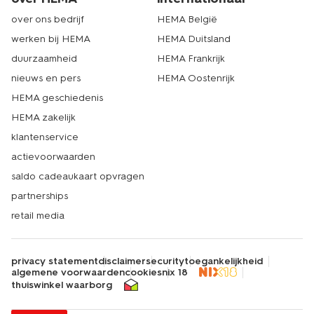
over ons bedrijf
HEMA België
werken bij HEMA
HEMA Duitsland
duurzaamheid
HEMA Frankrijk
nieuws en pers
HEMA Oostenrijk
HEMA geschiedenis
HEMA zakelijk
klantenservice
actievoorwaarden
saldo cadeaukaart opvragen
partnerships
retail media
privacy statement
disclaimer
security
toegankelijkheid
algemene voorwaarden
cookies
nix 18
thuiswinkel waarborg