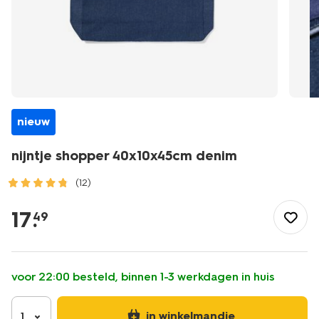
nieuw
nijntje shopper 40x10x45cm denim
(12)
/school-
kantoor/schooltassen/nijntje-
17
.
49
shopper-
40x10x45cm-
denim-
-14990115.html
voor 22:00 besteld, binnen 1-3 werkdagen in huis
in winkelmandje
1