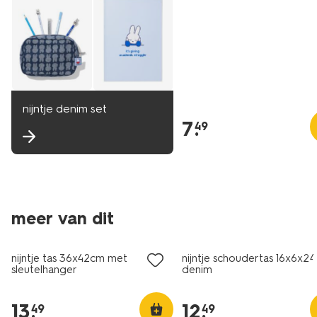
nijntje denim set
7
.
49
meer van dit
nieuw
nijntje tas 36x42cm met
nijntje schoudertas 16x6x2
sleutelhanger
denim
13
.
12
.
49
49