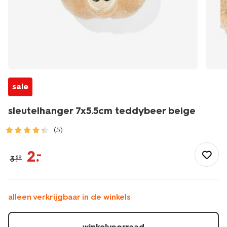
sale
sleutelhanger 7x5.5cm teddybeer beige
(5)
/school-
kantoor/schooltassen/sleutelhangers/sleutelhanger-
2
.
–
3
.
59
7x5.5cm-
teddybeer-
beige-
61100275.html
alleen verkrijgbaar in de winkels
winkelvoorraad