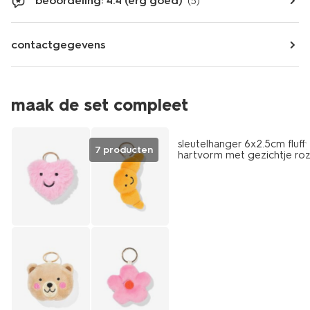
beoordeling: 4.4 (erg goed)
(5)
contactgegevens
maak de set compleet
sale
sleutelhanger 6x2.5cm fluff
7 producten
hartvorm met gezichtje ro