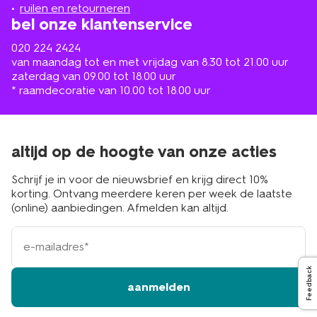
buurt
ruilen en retourneren
bel onze klantenservice
020 224 2424
van maandag tot en met vrijdag van 8.30 tot 21.00 uur
zaterdag van 09.00 tot 18.00 uur
* raamdecoratie van 10.00 tot 18.00 uur
altijd op de hoogte van onze acties
Schrijf je in voor de nieuwsbrief en krijg direct 10%
korting. Ontvang meerdere keren per week de laatste
(online) aanbiedingen. Afmelden kan altijd.
e-
mailadres
Feedback
aanmelden