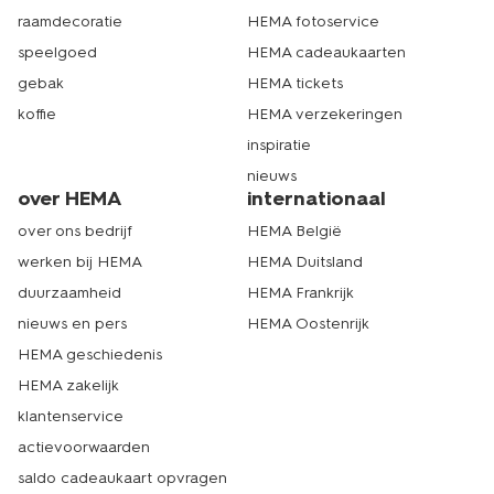
raamdecoratie
HEMA fotoservice
speelgoed
HEMA cadeaukaarten
gebak
HEMA tickets
koffie
HEMA verzekeringen
inspiratie
nieuws
over HEMA
internationaal
over ons bedrijf
HEMA België
werken bij HEMA
HEMA Duitsland
duurzaamheid
HEMA Frankrijk
nieuws en pers
HEMA Oostenrijk
HEMA geschiedenis
HEMA zakelijk
klantenservice
actievoorwaarden
saldo cadeaukaart opvragen