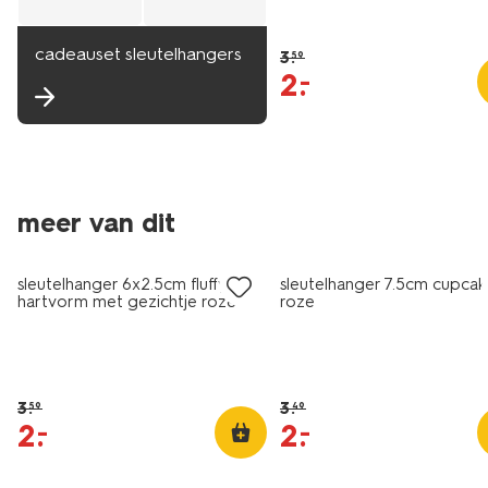
cadeauset sleutelhangers
3
.
59
2
.
–
meer van dit
sale
sale
sleutelhanger 6x2.5cm fluffy
sleutelhanger 7.5cm cupcak
hartvorm met gezichtje roze
roze
3
.
3
.
59
49
2
.
2
.
–
–