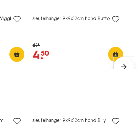
sale
Wiggles
sleutelhanger 9x9x12cm hond Buttons
6
.
59
4
.
50
sale
mi
sleutelhanger 9x9x12cm hond Billy