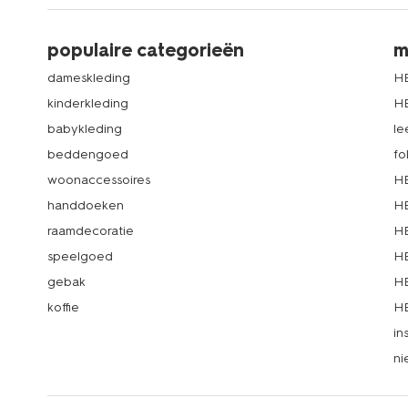
populaire categorieën
m
dameskleding
H
kinderkleding
H
babykleding
le
beddengoed
fo
woonaccessoires
HE
handdoeken
HE
raamdecoratie
HE
speelgoed
HE
gebak
HE
koffie
HE
in
ni