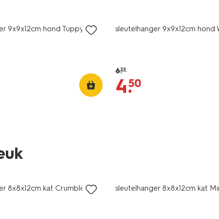
sale
ger 9x9x12cm hond Tuppy
sleutelhanger 9x9x12cm hond 
6
.
59
4
.
50
leuk
sale
ger 8x8x12cm kat Crumbles
sleutelhanger 8x8x12cm kat Mi