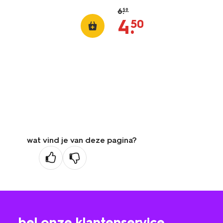
6
.
59
4
.
50
wat vind je van deze pagina?
bel onze klantenservice