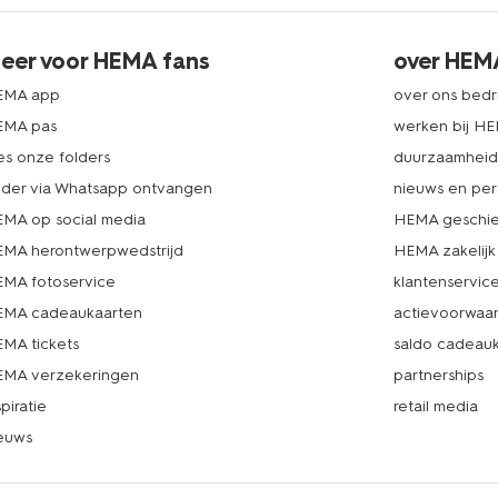
eer voor HEMA fans
over HEM
EMA app
over ons bedri
EMA pas
werken bij H
es onze folders
duurzaamhei
lder via Whatsapp ontvangen
nieuws en per
MA op social media
HEMA geschie
MA herontwerpwedstrijd
HEMA zakelijk
MA fotoservice
klantenservic
MA cadeaukaarten
actievoorwaa
MA tickets
saldo cadeau
MA verzekeringen
partnerships
spiratie
retail media
euws