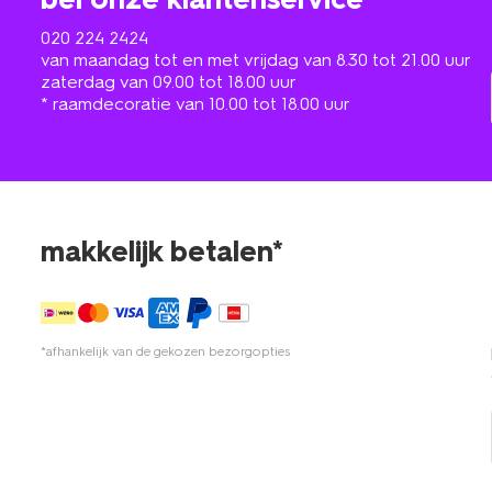
020 224 2424
van maandag tot en met vrijdag van 8.30 tot 21.00 uur
zaterdag van 09.00 tot 18.00 uur
* raamdecoratie van 10.00 tot 18.00 uur
makkelijk betalen*
*afhankelijk van de gekozen bezorgopties