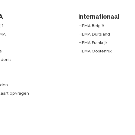
A
internationaal
jf
HEMA België
EMA
HEMA Duitsland
d
HEMA Frankrijk
s
HEMA Oostenrijk
denis
e
rden
kaart opvragen