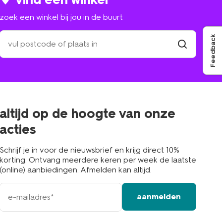
zoek een winkel bij jou in de buurt
zoek
Feedback
een
winkel
vind
winkel
bij
jou
in
de
buurt
altijd op de hoogte van onze
acties
Schrijf je in voor de nieuwsbrief en krijg direct 10%
korting. Ontvang meerdere keren per week de laatste
(online) aanbiedingen. Afmelden kan altijd.
e-
aanmelden
mailadres