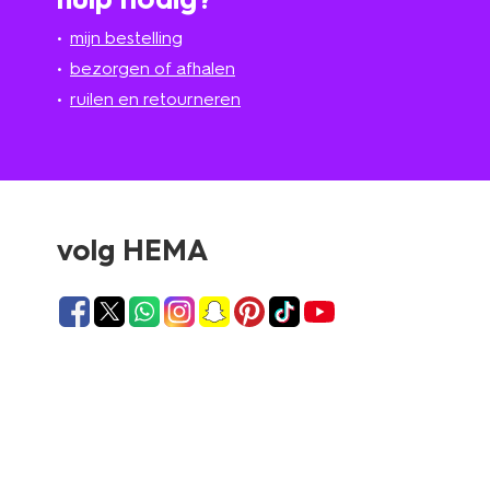
mijn bestelling
bezorgen of afhalen
ruilen en retourneren
volg HEMA