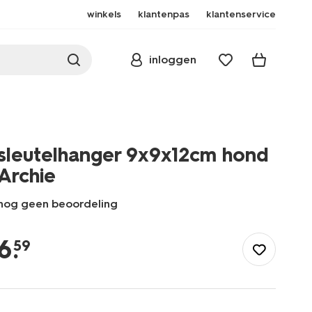
winkels
klantenpas
klantenservice
inloggen
sleutelhanger 9x9x12cm hond
Archie
nog geen beoordeling
/school-
kantoor/schooltassen/sleutelhangers/sleutelhanger-
6
.
59
9x9x12cm-
hond-
archie-
61104306.html