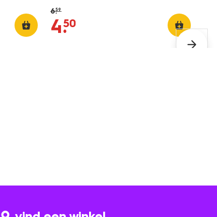
6
.
59
4
.
50
vind een winkel