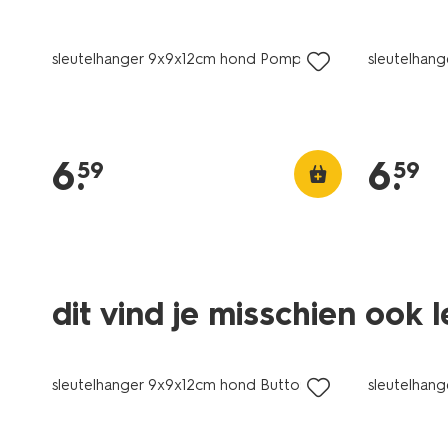
sleutelhanger 9x9x12cm hond Pompom
sleutelhan
6
.
6
.
59
59
dit vind je misschien ook 
sale
sale
sleutelhanger 9x9x12cm hond Buttons
sleutelhan