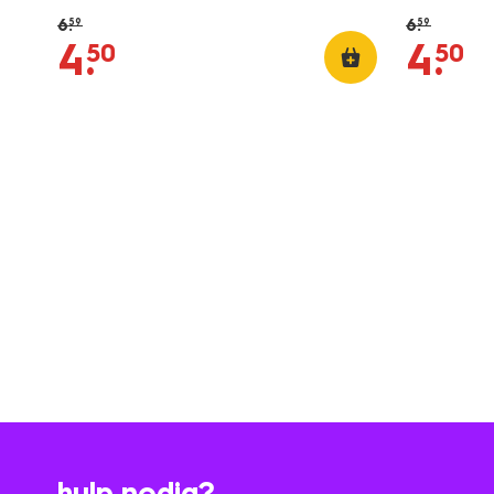
6
.
6
.
59
59
4
.
4
.
50
50
hulp nodig?