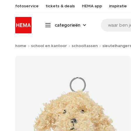
fotoservice
tickets & deals
HEMA app
inspiratie
waar ben j
categorieën
home
school en kantoor
schooltassen
sleutelhanger