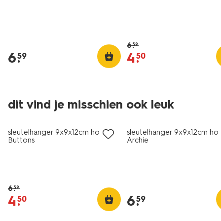
6
.
59
6
.
4
.
59
50
dit vind je misschien ook leuk
sale
sleutelhanger 9x9x12cm hond
sleutelhanger 9x9x12cm ho
Buttons
Archie
6
.
59
4
.
6
.
50
59