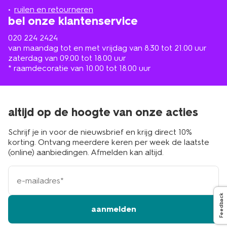
buurt
ruilen en retourneren
bel onze klantenservice
020 224 2424
van maandag tot en met vrijdag van 8.30 tot 21.00 uur
zaterdag van 09.00 tot 18.00 uur
* raamdecoratie van 10.00 tot 18.00 uur
altijd op de hoogte van onze acties
Schrijf je in voor de nieuwsbrief en krijg direct 10%
korting. Ontvang meerdere keren per week de laatste
(online) aanbiedingen. Afmelden kan altijd.
e-
mailadres
Feedback
aanmelden