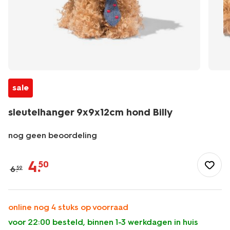
sale
sleutelhanger 9x9x12cm hond Billy
nog geen beoordeling
/school-
kantoor/schooltassen/sleutelhangers/sleutelhanger-
4
.
50
6
.
59
9x9x12cm-
hond-
billy-
61104308.html
online nog 4 stuks op voorraad
voor 22:00 besteld, binnen 1-3 werkdagen in huis