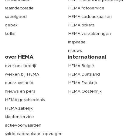
raamdecoratie
HEMA fotoservice
speelgoed
HEMA cadeaukaarten
gebak
HEMA tickets
koffie
HEMA verzekeringen
inspiratie
nieuws
over HEMA
internationaal
over ons bedrijf
HEMA België
werken bij HEMA
HEMA Duitsland
duurzaamheid
HEMA Frankrijk
nieuws en pers
HEMA Oostenrijk
HEMA geschiedenis
HEMA zakelijk
klantenservice
actievoorwaarden
saldo cadeaukaart opvragen