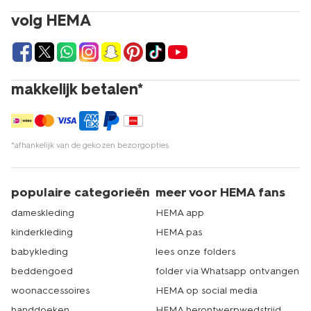
volg HEMA
makkelijk betalen*
*afhankelijk van de gekozen bezorgopties
populaire categorieën
meer voor HEMA fans
dameskleding
HEMA app
kinderkleding
HEMA pas
babykleding
lees onze folders
beddengoed
folder via Whatsapp ontvangen
woonaccessoires
HEMA op social media
handdoeken
HEMA herontwerpwedstrijd