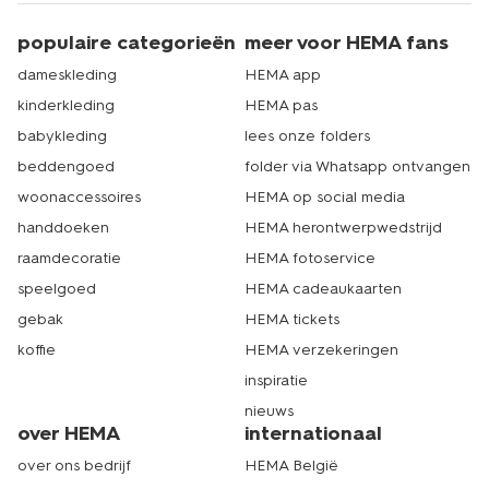
populaire categorieën
meer voor HEMA fans
dameskleding
HEMA app
kinderkleding
HEMA pas
babykleding
lees onze folders
beddengoed
folder via Whatsapp ontvangen
woonaccessoires
HEMA op social media
handdoeken
HEMA herontwerpwedstrijd
raamdecoratie
HEMA fotoservice
speelgoed
HEMA cadeaukaarten
gebak
HEMA tickets
koffie
HEMA verzekeringen
inspiratie
nieuws
over HEMA
internationaal
over ons bedrijf
HEMA België