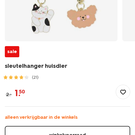
sale
sleutelhanger huisdier
(21)
/school-
kantoor/schooltassen/sleutelhangers/sleutelhanger-
1
.
50
2
.
–
huisdier-
61100056.html
alleen verkrijgbaar in de winkels
winkelvoorraad