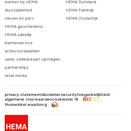
werken bij HEMA
HEMA Duitsland
duurzaamheid
HEMA Frankrijk
nieuws en pers
HEMA Oostenrijk
HEMA geschiedenis
HEMA zakelijk
klantenservice
actievoorwaarden
saldo cadeaukaart opvragen
partnerships
retail media
privacy statement
disclaimer
security
toegankelijkheid
algemene voorwaarden
cookies
nix 18
thuiswinkel waarborg