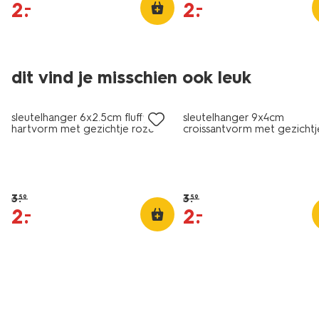
2
.
2
.
–
–
dit vind je misschien ook leuk
sale
sale
sleutelhanger 6x2.5cm fluffy
sleutelhanger 9x4cm
hartvorm met gezichtje roze
croissantvorm met gezichtj
3
.
3
.
59
59
2
.
2
.
–
–