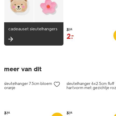
cadeauset sleutelhangers
3
.
59
2
.
–
meer van dit
sale
sale
sleutelhanger 7.5cm bloem roze
sleutelhanger 6x2.5cm fluff
oranje
hartvorm met gezichtje ro
3
.
3
.
59
59