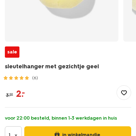
sale
sleutelhanger met gezichtje geel
(6)
/school-
kantoor/schooltassen/sleutelhangers/sleutelhanger-
2
.
–
3
.
59
met-
gezichtje-
geel-
61100274.html
voor 22:00 besteld, binnen 1-3 werkdagen in huis
in winkelmandje
1