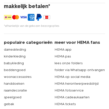
makkelijk betalen*
*afhankelijk van de gekozen bezorgopties
populaire categorieën
meer voor HEMA fans
dameskleding
HEMA app
kinderkleding
HEMA pas
babykleding
lees onze folders
beddengoed
folder via Whatsapp ontvangen
woonaccessoires
HEMA op social media
handdoeken
HEMA herontwerpwedstrijd
raamdecoratie
HEMA fotoservice
speelgoed
HEMA cadeaukaarten
gebak
HEMA tickets