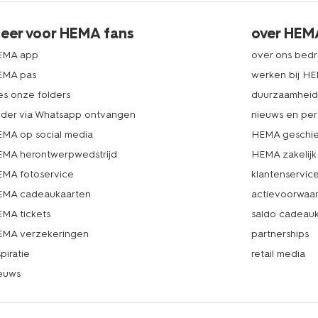
eer voor HEMA fans
over HEM
EMA app
over ons bedri
EMA pas
werken bij H
es onze folders
duurzaamhei
lder via Whatsapp ontvangen
nieuws en per
MA op social media
HEMA geschie
MA herontwerpwedstrijd
HEMA zakelijk
MA fotoservice
klantenservic
MA cadeaukaarten
actievoorwaa
MA tickets
saldo cadeau
MA verzekeringen
partnerships
spiratie
retail media
euws