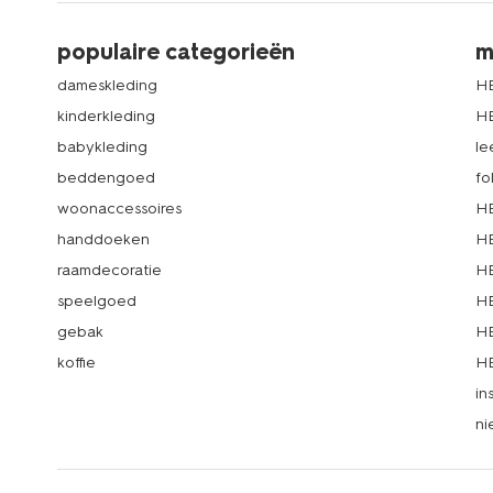
populaire categorieën
m
dameskleding
H
kinderkleding
H
babykleding
le
beddengoed
fo
woonaccessoires
HE
handdoeken
HE
raamdecoratie
HE
speelgoed
HE
gebak
HE
koffie
HE
in
ni