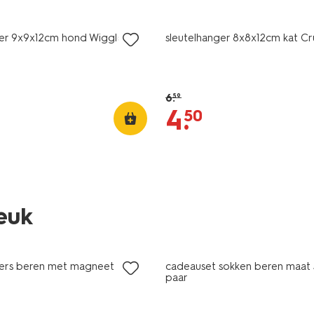
sale
ger 9x9x12cm hond Wiggles
sleutelhanger 8x8x12cm kat C
6
.
59
4
.
50
leuk
nieuw
gers beren met magneet
cadeauset sokken beren maat 
paar