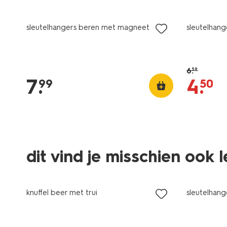
nieuw
sale
sleutelhangers beren met magneet
sleutelhan
6
.
59
7
.
4
.
99
50
dit vind je misschien ook 
nieuw
nieuw
knuffel beer met trui
sleutelhan