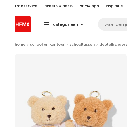
fotoservice
tickets & deals
HEMA app
inspiratie
waar ben j
categorieën
home
school en kantoor
schooltassen
sleutelhanger