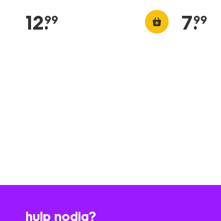
12
.
7
.
99
99
hulp nodig?