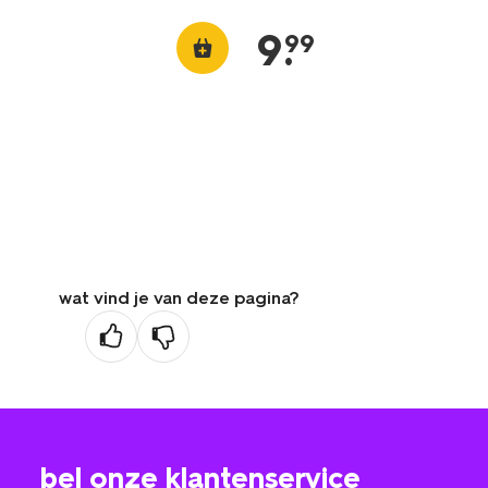
9
.
99
wat vind je van deze pagina?
bel onze klantenservice