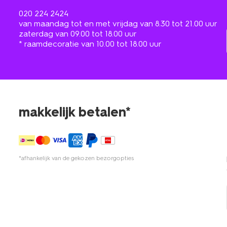
020 224 2424
van maandag tot en met vrijdag van 8.30 tot 21.00 uur
zaterdag van 09.00 tot 18.00 uur
* raamdecoratie van 10.00 tot 18.00 uur
makkelijk betalen*
*afhankelijk van de gekozen bezorgopties