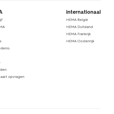
A
internationaal
jf
HEMA België
EMA
HEMA Duitsland
d
HEMA Frankrijk
s
HEMA Oostenrijk
denis
e
rden
kaart opvragen