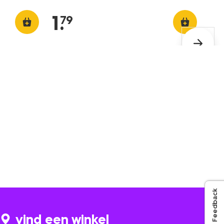
1
.
79
Feedback
vind een winkel