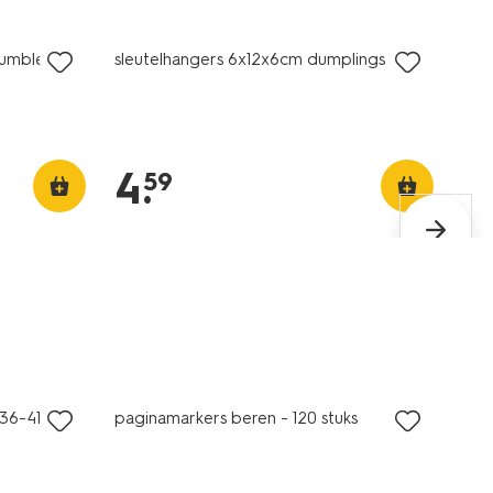
nieuw
rumbles
sleutelhangers 6x12x6cm dumplings
4
.
59
nieuw
36-41 - 7
paginamarkers beren - 120 stuks