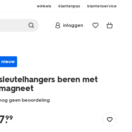
winkels
klantenpas
klantenservice
inloggen
nieuw
sleutelhangers beren met
magneet
nog geen beoordeling
/school-
kantoor/schooltassen/sleutelhangers/sleutelhangers-
7
.
99
beren-
met-