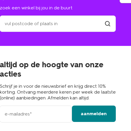
zoek een winkel bij jou in de buurt
zoek
een
winkel
vind
winkel
bij
jou
in
de
buurt
altijd op de hoogte van onze
acties
Schrijf je in voor de nieuwsbrief en krijg direct 10%
korting. Ontvang meerdere keren per week de laatste
(online) aanbiedingen. Afmelden kan altijd.
e-
aanmelden
mailadres