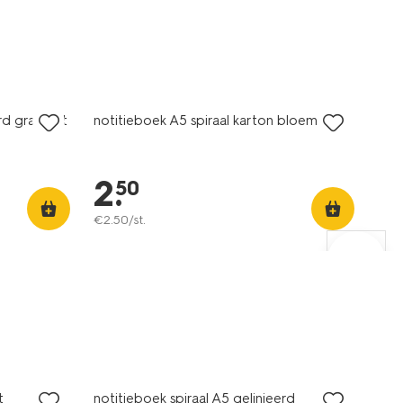
laag geprijsd
rd gradient
notitieboek A5 spiraal karton bloemen
2
.
50
€
2
.
50
/st.
laag geprijsd
t
notitieboek spiraal A5 gelinieerd