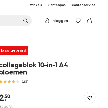
winkels
klantenpas
klantenservice
inloggen
laag geprijsd
collegeblok 10-in-1 A4
bloemen
(23)
/school-
kantoor/schriften-
2
.
50
boekjes/collegeblokken-
schrijfblokken/collegeblok-
€
2
.
50
/st.