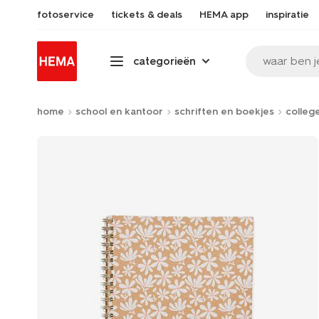
fotoservice
tickets & deals
HEMA app
inspiratie
waar ben j
categorieën
home
school en kantoor
schriften en boekjes
colleg