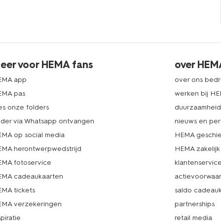
eer voor HEMA fans
over HEM
EMA app
over ons bedri
EMA pas
werken bij H
es onze folders
duurzaamhei
lder via Whatsapp ontvangen
nieuws en per
MA op social media
HEMA geschie
MA herontwerpwedstrijd
HEMA zakelijk
MA fotoservice
klantenservic
MA cadeaukaarten
actievoorwaa
MA tickets
saldo cadeau
MA verzekeringen
partnerships
spiratie
retail media