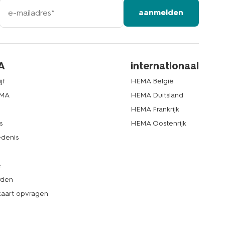
e-
aanmelden
mailadres
A
internationaal
jf
HEMA België
EMA
HEMA Duitsland
d
HEMA Frankrijk
s
HEMA Oostenrijk
denis
e
rden
kaart opvragen