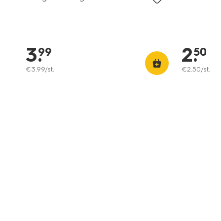
3
.
2
.
99
50
€
3
.
99
/st.
€
2
.
50
/st.