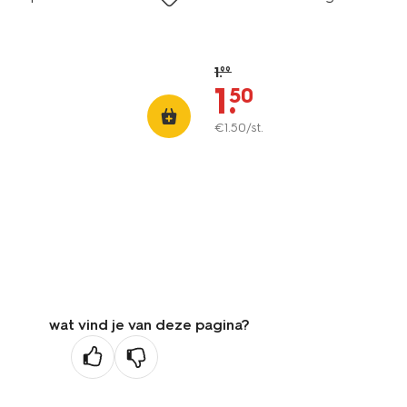
1
.
99
1
.
50
€
1
.
50
/st.
wat vind je van deze pagina?