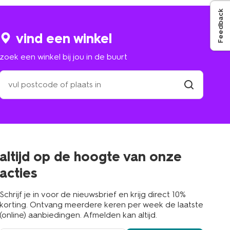
Feedback
vind een winkel
zoek een winkel bij jou in de buurt
zoek
een
winkel
vind
winkel
bij
jou
in
de
buurt
altijd op de hoogte van onze
acties
Schrijf je in voor de nieuwsbrief en krijg direct 10%
korting. Ontvang meerdere keren per week de laatste
(online) aanbiedingen. Afmelden kan altijd.