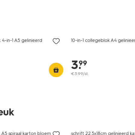
ijsd
 4-in-1 A5 gelinieerd
10-in-1 collegeblok A4 geliniee
3
.
99
€
3
.
99
/st.
leuk
ijsd
sale
 A5 spiraal karton bloemen
schrift 22.5x18cm gelinieerd ka