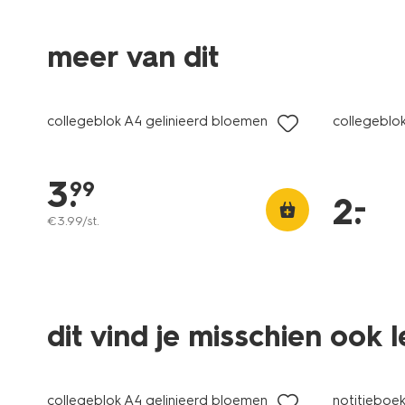
meer van dit
laag gepr
collegeblok A4 gelinieerd bloemen
collegeblok
3
.
99
–
2
.
€
3
.
99
/st.
dit vind je misschien ook 
laag gepr
collegeblok A4 gelinieerd bloemen
notitieboek