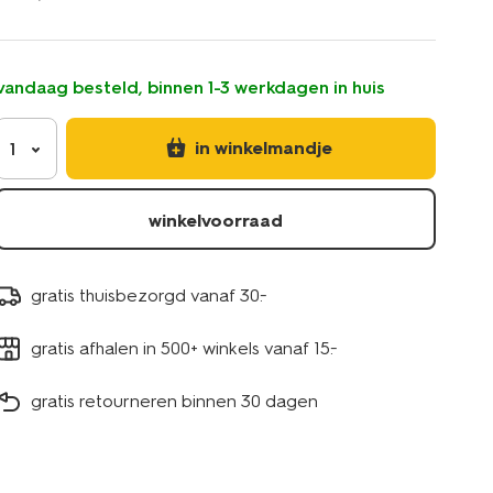
10-
in-
1-
a4-
vandaag besteld, binnen 1-3 werkdagen in huis
bloemen-
14106000.html
in winkelmandje
1
winkelvoorraad
gratis thuisbezorgd vanaf 30.-
gratis afhalen in 500+ winkels vanaf 15.-
gratis retourneren binnen 30 dagen