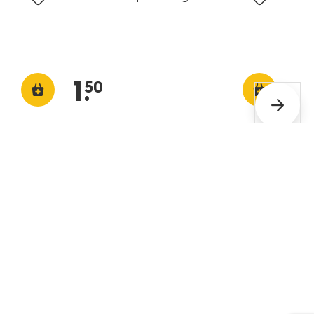
1
.
50