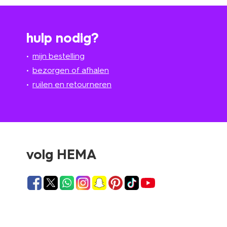
hulp nodig?
mijn bestelling
bezorgen of afhalen
ruilen en retourneren
volg HEMA