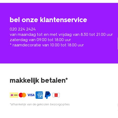
bel onze klantenservice
020 224 2424
van maandag tot en met vrijdag van 8.30 tot 21.00 uur
zaterdag van 09.00 tot 18.00 uur
* raamdecoratie van 10.00 tot 18.00 uur
makkelijk betalen*
*afhankelijk van de gekozen bezorgopties