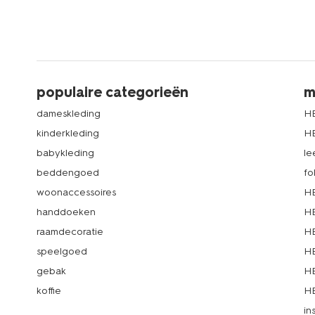
populaire categorieën
m
dameskleding
H
kinderkleding
H
babykleding
le
beddengoed
fo
woonaccessoires
HE
handdoeken
HE
raamdecoratie
HE
speelgoed
HE
gebak
HE
koffie
HE
in