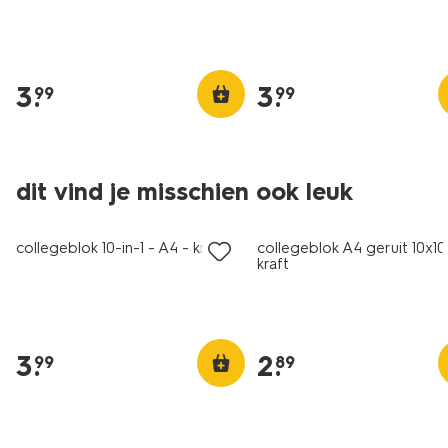
3
.
3
.
99
99
dit vind je misschien ook leuk
collegeblok 10-in-1 - A4 - kraft
collegeblok A4 geruit 10x
kraft
3
.
2
.
99
89