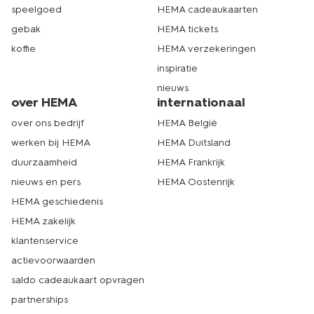
speelgoed
HEMA cadeaukaarten
gebak
HEMA tickets
koffie
HEMA verzekeringen
inspiratie
nieuws
over HEMA
internationaal
over ons bedrijf
HEMA België
werken bij HEMA
HEMA Duitsland
duurzaamheid
HEMA Frankrijk
nieuws en pers
HEMA Oostenrijk
HEMA geschiedenis
HEMA zakelijk
klantenservice
actievoorwaarden
saldo cadeaukaart opvragen
partnerships