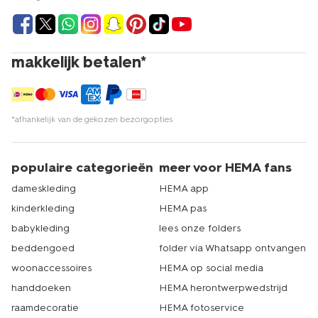
makkelijk betalen*
*afhankelijk van de gekozen bezorgopties
populaire categorieën
meer voor HEMA fans
dameskleding
HEMA app
kinderkleding
HEMA pas
babykleding
lees onze folders
beddengoed
folder via Whatsapp ontvangen
woonaccessoires
HEMA op social media
handdoeken
HEMA herontwerpwedstrijd
raamdecoratie
HEMA fotoservice