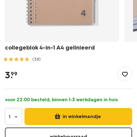
collegeblok 4-in-1 A4 gelinieerd
(38)
/school-
kantoor/schriften-
3
.
99
boekjes/collegeblokken-
schrijfblokken/collegeblok-
4-
in-
voor 22:00 besteld, binnen 1-3 werkdagen in huis
1-
a4-
gelinieerd-
in winkelmandje
1
14100178.html
winkelvoorraad