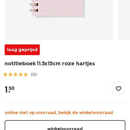
laag geprijsd
notitieboek 11.5x15cm roze hartjes
(12)
/school-
kantoor/schriften-
1
.
50
boekjes/collegeblokken-
schrijfblokken/notitieboek-
11.5x15cm-
roze-
online niet op voorraad, bekijk de winkelvoorraad
hartjes-
14100230.html
winkelvoorraad