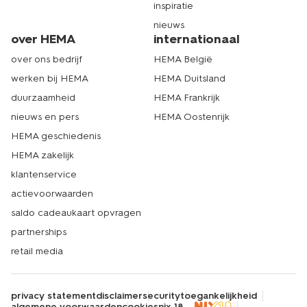
inspiratie
nieuws
over HEMA
internationaal
over ons bedrijf
HEMA België
werken bij HEMA
HEMA Duitsland
duurzaamheid
HEMA Frankrijk
nieuws en pers
HEMA Oostenrijk
HEMA geschiedenis
HEMA zakelijk
klantenservice
actievoorwaarden
saldo cadeaukaart opvragen
partnerships
retail media
privacy statement
disclaimer
security
toegankelijkheid
algemene voorwaarden
cookies
nix 18