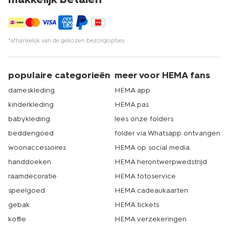
*afhankelijk van de gekozen bezorgopties
populaire categorieën
meer voor HEMA fans
dameskleding
HEMA app
kinderkleding
HEMA pas
babykleding
lees onze folders
beddengoed
folder via Whatsapp ontvangen
woonaccessoires
HEMA op social media
handdoeken
HEMA herontwerpwedstrijd
raamdecoratie
HEMA fotoservice
speelgoed
HEMA cadeaukaarten
gebak
HEMA tickets
koffie
HEMA verzekeringen