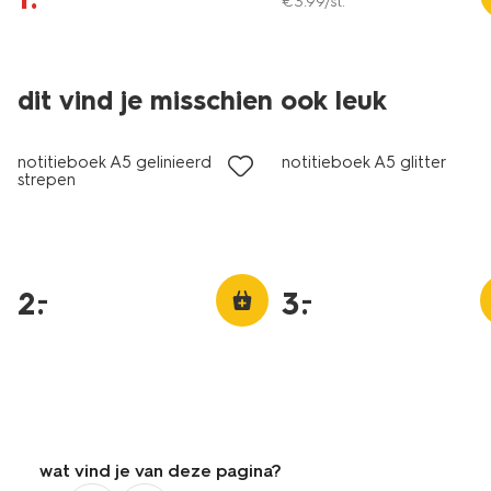
€
3
.
99
/st.
dit vind je misschien ook leuk
laag geprijsd
laag geprijsd
notitieboek A5 gelinieerd
notitieboek A5 glitter
strepen
2
.
3
.
–
–
wat vind je van deze pagina?