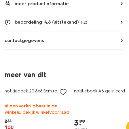
meer productinformatie
beoordeling: 4.8 (uitstekend)
(12)
contactgegevens
meer van dit
sale
notitieboek 20.6x8.5cm roze
notitieboek A6 gelinieerd
alleen verkrijgbaar in de
winkels, bekijk winkelvoorraad
3
.
2
.
99
39
1
.
50