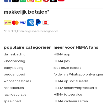
makkelijk betalen*
*afhankelijk van de gekozen bezorgopties
populaire categorieën
meer voor HEMA fans
dameskleding
HEMA app
kinderkleding
HEMA pas
babykleding
lees onze folders
beddengoed
folder via Whatsapp ontvangen
woonaccessoires
HEMA op social media
handdoeken
HEMA herontwerpwedstrijd
raamdecoratie
HEMA fotoservice
speelgoed
HEMA cadeaukaarten