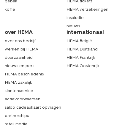
gebak
HEMA tickets
koffie
HEMA verzekeringen
inspiratie
nieuws
over HEMA
internationaal
over ons bedrijf
HEMA België
werken bij HEMA
HEMA Duitsland
duurzaamheid
HEMA Frankrijk
nieuws en pers
HEMA Oostenrijk
HEMA geschiedenis
HEMA zakelijk
klantenservice
actievoorwaarden
saldo cadeaukaart opvragen
partnerships
retail media