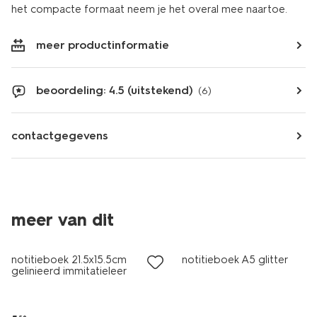
het compacte formaat neem je het overal mee naartoe.
meer productinformatie
beoordeling: 4.5 (uitstekend)
(6)
contactgegevens
meer van dit
sale
laag geprijsd
notitieboek 21.5x15.5cm
notitieboek A5 glitter
gelinieerd immitatieleer