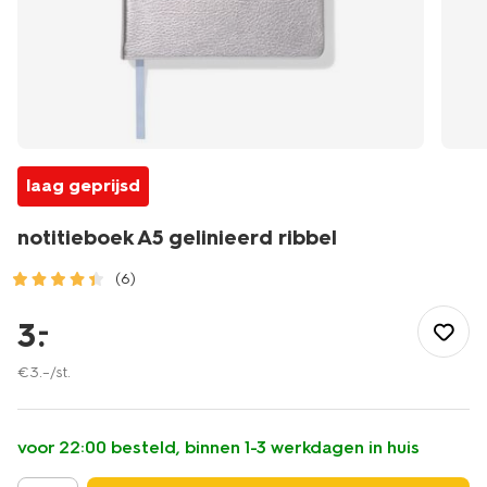
laag geprijsd
notitieboek A5 gelinieerd ribbel
(6)
/school-
kantoor/schriften-
3
.
–
boekjes/collegeblokken-
schrijfblokken/notitieboek-
€
3
.
–
/st.
a5-
gelinieerd-
ribbel-
voor 22:00 besteld, binnen 1-3 werkdagen in huis
14100369.html