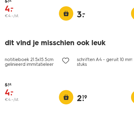
5
.
59
4
.
–
3
.
–
€
4
.
–
/st.
dit vind je misschien ook leuk
sale
notitieboek 21.5x15.5cm
schriften A4 - geruit 10 mm 
gelinieerd immitatieleer
stuks
5
.
59
4
.
–
2
.
19
€
4
.
–
/st.