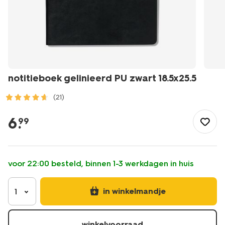
notitieboek gelinieerd PU zwart 18.5x25.5
(21)
/school-
kantoor/schriften-
6
.
99
boekjes/collegeblokken-
schrijfblokken/notitieboek-
gelinieerd-
pu-
voor 22:00 besteld, binnen 1-3 werkdagen in huis
zwart-
18.5x25.5-
-14100173.html
in winkelmandje
1
winkelvoorraad