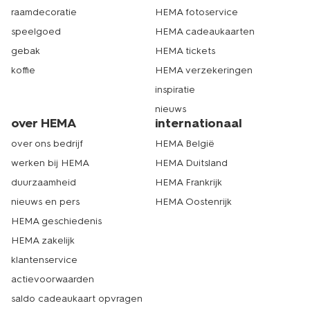
raamdecoratie
HEMA fotoservice
speelgoed
HEMA cadeaukaarten
gebak
HEMA tickets
koffie
HEMA verzekeringen
inspiratie
nieuws
over HEMA
internationaal
over ons bedrijf
HEMA België
werken bij HEMA
HEMA Duitsland
duurzaamheid
HEMA Frankrijk
nieuws en pers
HEMA Oostenrijk
HEMA geschiedenis
HEMA zakelijk
klantenservice
actievoorwaarden
saldo cadeaukaart opvragen