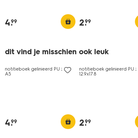
4
.
2
.
99
99
dit vind je misschien ook leuk
notitieboek gelinieerd PU zwart
notitieboek gelinieerd PU 
A5
12.9x17.8
4
.
2
.
99
99