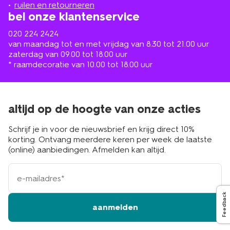
buurt
ruilen en retourneren
bel onze klantenservice
020 224 2424
van maandag tot en met vrijdag van 8.30 tot 21.00 uur
zaterdag van 09.00 tot 18.00 uur
* raamdecoratie van 10.00 tot 18.00 uur
altijd op de hoogte van onze acties
Schrijf je in voor de nieuwsbrief en krijg direct 10%
korting. Ontvang meerdere keren per week de laatste
(online) aanbiedingen. Afmelden kan altijd.
e-
mailadres
Feedback
aanmelden