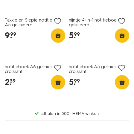
nieuw
nieuw
Takkie en Siepie notitieboek
nijntje 4-in-1 notitieboek A5
A5 gelinieerd
gelinieerd
9
.
5
.
99
99
nieuw
nieuw
notitieboek A6 gelinieerd
notitieboek A5 gelinieerd
croissant
croissant
2
.
5
.
39
99
afhalen in 500+ HEMA winkels
nieuw
nieuw