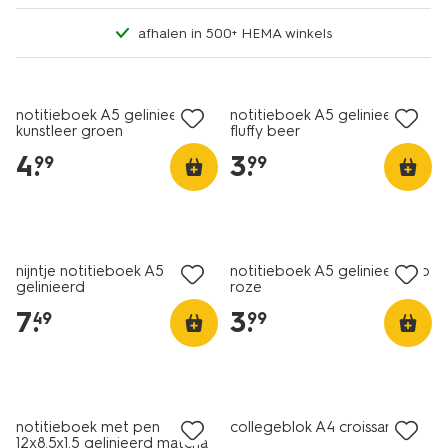
afhalen in 500+ HEMA winkels
nieuw
nieuw
notitieboek A5 gelinieerd
notitieboek A5 gelinieerd
kunstleer groen
fluffy beer
4
.
3
.
99
99
nieuw
nieuw
nijntje notitieboek A5
notitieboek A5 gelinieerd rib
gelinieerd
roze
7
.
3
.
49
99
nieuw
nieuw
notitieboek met pen
collegeblok A4 croissant
12x8.5x1.5 gelinieerd matcha