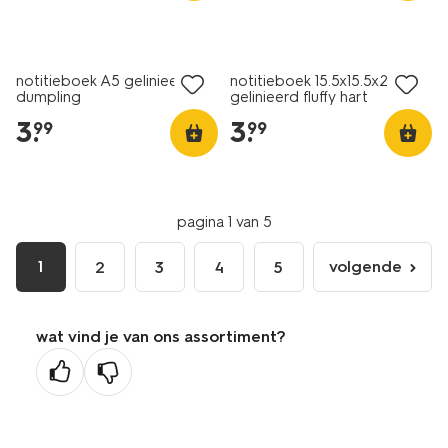
nieuw
nieuw
notitieboek A5 gelinieerd
notitieboek 15.5x15.5x2cm
dumpling
gelinieerd fluffy hart
3
.
3
.
99
99
pagina 1 van 5
1
volgende
2
3
4
5
volgende
pagina
wat vind je van ons assortiment?