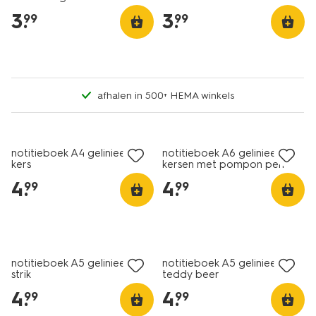
3
.
3
.
99
99
afhalen in 500+ HEMA winkels
nieuw
nieuw
notitieboek A4 gelinieerd
notitieboek A6 gelinieerd
kers
kersen met pompon pen
4
.
4
.
99
99
nieuw
nieuw
notitieboek A5 gelinieerd
notitieboek A5 gelinieerd
strik
teddy beer
4
.
4
.
99
99