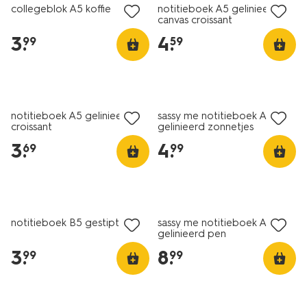
collegeblok A5 koffie
notitieboek A5 gelinieerd
canvas croissant
3
.
4
.
99
59
nieuw
nieuw
notitieboek A5 gelinieerd
sassy me notitieboek A5
croissant
gelinieerd zonnetjes
3
.
4
.
69
99
nieuw
nieuw
notitieboek B5 gestipt roze
sassy me notitieboek A5
gelinieerd pen
3
.
8
.
99
99