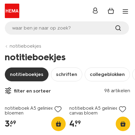
inloggen
waar ben je naar op zoek?
notitieboekjes
notitieboekjes
notitieboekjes
schriften
collegeblokken
98 artikelen
filter en sorteer
nieuw
nieuw
notitieboek A5 gelinieerd
notitieboek A5 gelinieerd
bloemen
canvas bloem
3
.
4
.
69
99