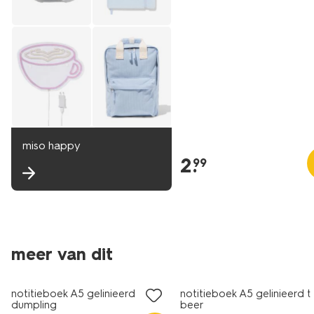
miso happy
2
.
99
meer van dit
nieuw
nieuw
notitieboek A5 gelinieerd
notitieboek A5 gelinieerd 
dumpling
beer