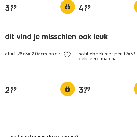
3
.
4
.
99
99
dit vind je misschien ook leuk
nieuw
nieuw
etui 11.78x3x12.05cm onigiri
notitieboek met pen 12x8.5x
gelinieerd matcha
2
.
3
.
99
99
wat vind je van deze pagina?