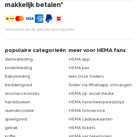
makkelijk betalen*
*afhankelijk van de gekozen bezorgopties
populaire categorieën
meer voor HEMA fans
dameskleding
HEMA app
kinderkleding
HEMA pas
babykleding
lees onze folders
beddengoed
folder via Whatsapp ontvangen
woonaccessoires
HEMA op social media
handdoeken
HEMA herontwerpwedstrijd
raamdecoratie
HEMA fotoservice
speelgoed
HEMA cadeaukaarten
gebak
HEMA tickets
koffie
HEMA verzekeringen