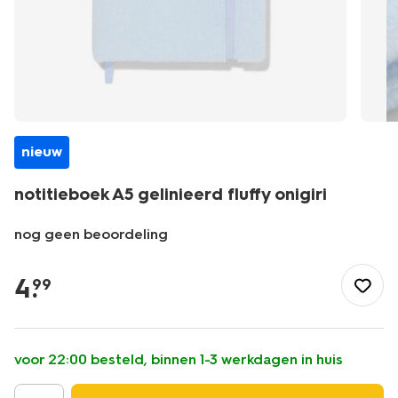
nieuw
notitieboek A5 gelinieerd fluffy onigiri
nog geen beoordeling
/school-
kantoor/schriften-
4
.
99
boekjes/notitieboekjes/notitieboek-
a5-
gelinieerd-
fluffy-
voor 22:00 besteld, binnen 1-3 werkdagen in huis
onigiri-
14505018.html