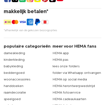
makkelijk betalen*
*afhankelijk van de gekozen bezorgopties
populaire categorieën
meer voor HEMA fans
dameskleding
HEMA app
kinderkleding
HEMA pas
babykleding
lees onze folders
beddengoed
folder via Whatsapp ontvangen
woonaccessoires
HEMA op social media
handdoeken
HEMA herontwerpwedstrijd
raamdecoratie
HEMA fotoservice
speelgoed
HEMA cadeaukaarten