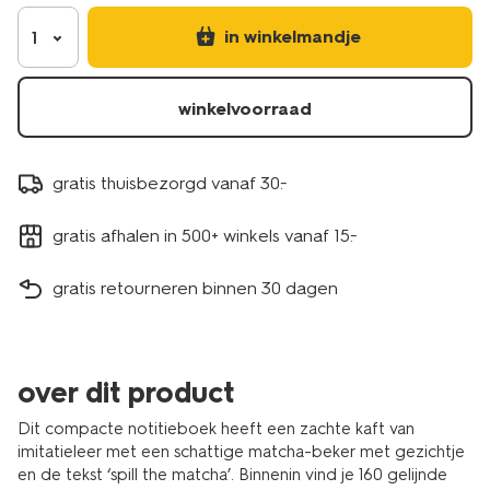
matcha-
14505035.html
in winkelmandje
1
winkelvoorraad
gratis thuisbezorgd vanaf 30.-
gratis afhalen in 500+ winkels vanaf 15.-
gratis retourneren binnen 30 dagen
over dit product
Dit compacte notitieboek heeft een zachte kaft van
imitatieleer met een schattige matcha-beker met gezichtje
en de tekst ‘spill the matcha’. Binnenin vind je 160 gelijnde