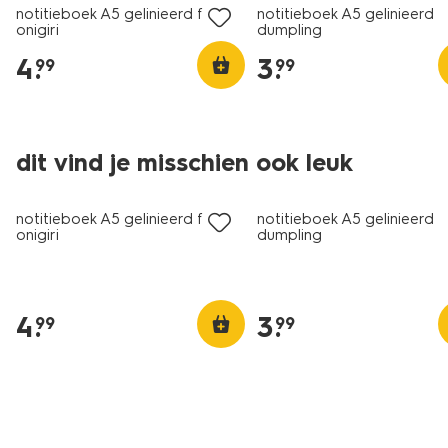
notitieboek A5 gelinieerd fluffy
notitieboek A5 gelinieerd
onigiri
dumpling
4
.
3
.
99
99
dit vind je misschien ook leuk
nieuw
nieuw
notitieboek A5 gelinieerd fluffy
notitieboek A5 gelinieerd
onigiri
dumpling
4
.
3
.
99
99