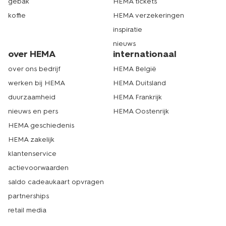
gebak
HEMA tickets
koffie
HEMA verzekeringen
inspiratie
nieuws
over HEMA
internationaal
over ons bedrijf
HEMA België
werken bij HEMA
HEMA Duitsland
duurzaamheid
HEMA Frankrijk
nieuws en pers
HEMA Oostenrijk
HEMA geschiedenis
HEMA zakelijk
klantenservice
actievoorwaarden
saldo cadeaukaart opvragen
partnerships
retail media