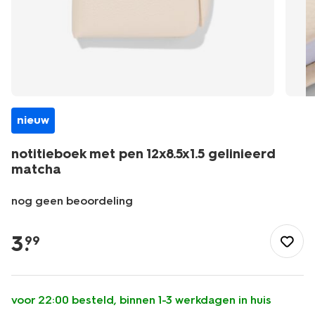
nieuw
notitieboek met pen 12x8.5x1.5 gelinieerd
matcha
nog geen beoordeling
/school-
kantoor/schriften-
3
.
99
boekjes/notitieboekjes/notitieboek-
met-
pen-
12x8.5x1.5-
voor 22:00 besteld, binnen 1-3 werkdagen in huis
gelinieerd-