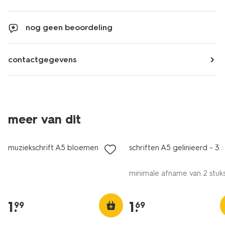
nog geen beoordeling
contactgegevens
meer van dit
nieuw
muziekschrift A5 bloemen
schriften A5 gelinieerd - 3 s
minimale afname van 2 stuk
1
.
1
.
99
69