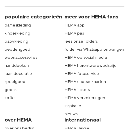
populaire categorieën
meer voor HEMA fans
dameskleding
HEMA app
kinderkleding
HEMA pas
babykleding
lees onze folders
beddengoed
folder via Whatsapp ontvangen
woonaccessoires
HEMA op social media
handdoeken
HEMA herontwerpwedstrijd
raamdecoratie
HEMA fotoservice
speelgoed
HEMA cadeaukaarten
gebak
HEMA tickets
koffie
HEMA verzekeringen
inspiratie
nieuws
over HEMA
internationaal
over ons bedrijf
HEMA België