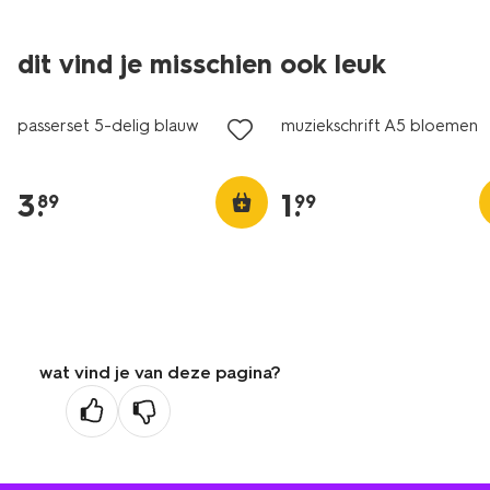
dit vind je misschien ook leuk
nieuw
nieuw
passerset 5-delig blauw
muziekschrift A5 bloemen
3
.
1
.
89
99
wat vind je van deze pagina?