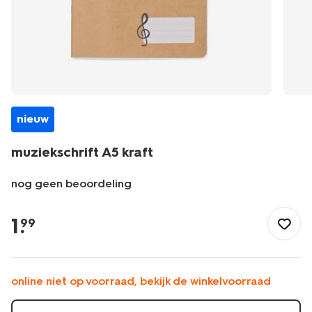
nieuw
muziekschrift A5 kraft
nog geen beoordeling
/school-
kantoor/schriften-
1
.
99
boekjes/schriften/muziekschrift-
a5-
kraft-
14540239.html
online niet op voorraad, bekijk de winkelvoorraad