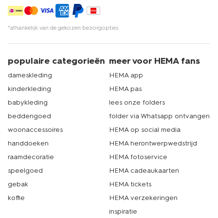
*afhankelijk van de gekozen bezorgopties
populaire categorieën
meer voor HEMA fans
dameskleding
HEMA app
kinderkleding
HEMA pas
babykleding
lees onze folders
beddengoed
folder via Whatsapp ontvangen
woonaccessoires
HEMA op social media
handdoeken
HEMA herontwerpwedstrijd
raamdecoratie
HEMA fotoservice
speelgoed
HEMA cadeaukaarten
gebak
HEMA tickets
koffie
HEMA verzekeringen
inspiratie