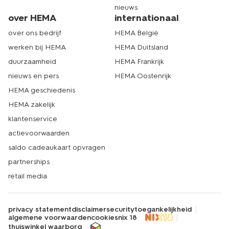
nieuws
over HEMA
internationaal
over ons bedrijf
HEMA België
werken bij HEMA
HEMA Duitsland
duurzaamheid
HEMA Frankrijk
nieuws en pers
HEMA Oostenrijk
HEMA geschiedenis
HEMA zakelijk
klantenservice
actievoorwaarden
saldo cadeaukaart opvragen
partnerships
retail media
privacy statement
disclaimer
security
toegankelijkheid
algemene voorwaarden
cookies
nix 18
thuiswinkel waarborg