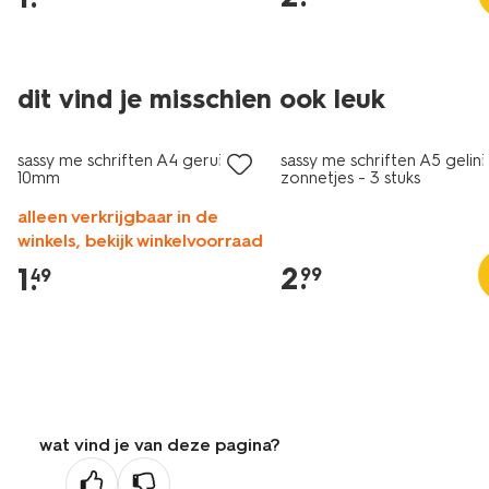
dit vind je misschien ook leuk
nieuw
nieuw
sassy me schriften A4 geruit
sassy me schriften A5 gelin
10mm
zonnetjes - 3 stuks
alleen verkrijgbaar in de
winkels, bekijk winkelvoorraad
2
.
1
.
99
49
wat vind je van deze pagina?