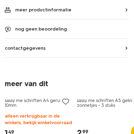
meer productinformatie
nog geen beoordeling
contactgegevens
meer van dit
nieuw
nieuw
sassy me schriften A4 geruit
sassy me schriften A5 gelin
10mm
zonnetjes - 3 stuks
alleen verkrijgbaar in de
winkels, bekijk winkelvoorraad
2
.
1
.
99
49