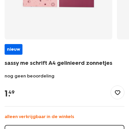
nieuw
sassy me schrift A4 gelinieerd zonnetjes
nog geen beoordeling
/school-
kantoor/schriften-
1
.
49
boekjes/schriften/sassy-
me-
schrift-
a4-
alleen verkrijgbaar in de winkels
gelinieerd-
zonnetjes-