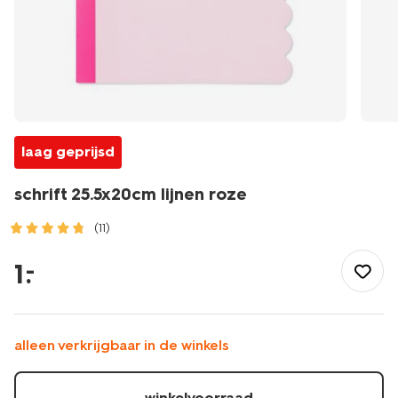
laag geprijsd
schrift 25.5x20cm lijnen roze
(11)
/school-
kantoor/schriften-
1
.
–
boekjes/schriften/schrift-
25.5x20cm-
lijnen-
roze-
alleen verkrijgbaar in de winkels
14100242.html
winkelvoorraad