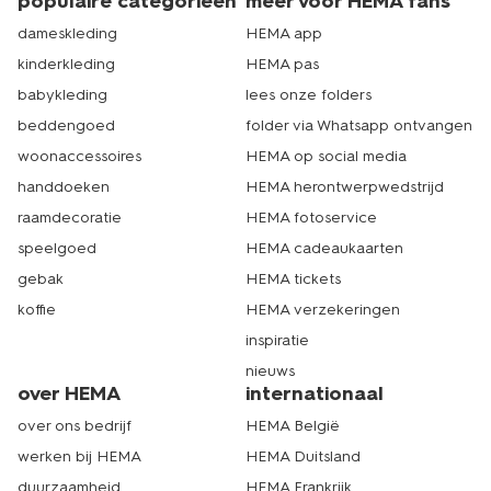
populaire categorieën
meer voor HEMA fans
dameskleding
HEMA app
kinderkleding
HEMA pas
babykleding
lees onze folders
beddengoed
folder via Whatsapp ontvangen
woonaccessoires
HEMA op social media
handdoeken
HEMA herontwerpwedstrijd
raamdecoratie
HEMA fotoservice
speelgoed
HEMA cadeaukaarten
gebak
HEMA tickets
koffie
HEMA verzekeringen
inspiratie
nieuws
over HEMA
internationaal
over ons bedrijf
HEMA België
werken bij HEMA
HEMA Duitsland
duurzaamheid
HEMA Frankrijk