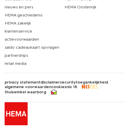
nieuws en pers
HEMA Oostenrijk
HEMA geschiedenis
HEMA zakelijk
klantenservice
actievoorwaarden
saldo cadeaukaart opvragen
partnerships
retail media
privacy statement
disclaimer
security
toegankelijkheid
algemene voorwaarden
cookies
nix 18
thuiswinkel waarborg