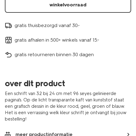
14185207.html
winkelvoorraad
gratis thuisbezorgd vanaf 30.-
gratis afhalen in 500+ winkels vanaf 15.-
gratis retourneren binnen 30 dagen
over dit product
Een schrift van 32 bij 24 cm met 96 seyes gelinieerde
pagina's. Op de licht transparante kaft van kunststof staat
een grafisch dessin in de kleur rood, geel, groen of blauw.
Het is een verrassing welk kleur schrift je ontvangt bij jouw
bestelling!
meer productinformatie