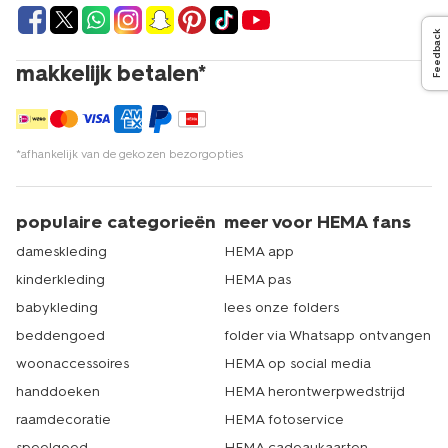
Feedback
makkelijk betalen*
*afhankelijk van de gekozen bezorgopties
populaire categorieën
meer voor HEMA fans
dameskleding
HEMA app
kinderkleding
HEMA pas
babykleding
lees onze folders
beddengoed
folder via Whatsapp ontvangen
woonaccessoires
HEMA op social media
handdoeken
HEMA herontwerpwedstrijd
raamdecoratie
HEMA fotoservice
speelgoed
HEMA cadeaukaarten