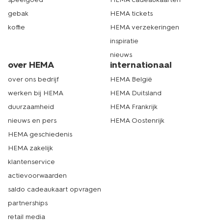
gebak
HEMA tickets
koffie
HEMA verzekeringen
inspiratie
nieuws
over HEMA
internationaal
over ons bedrijf
HEMA België
werken bij HEMA
HEMA Duitsland
duurzaamheid
HEMA Frankrijk
nieuws en pers
HEMA Oostenrijk
HEMA geschiedenis
HEMA zakelijk
klantenservice
actievoorwaarden
saldo cadeaukaart opvragen
partnerships
retail media