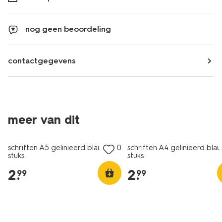
nog geen beoordeling
contactgegevens
meer van dit
nieuw
nieuw
schriften A5 gelinieerd blauw - 10
schriften A4 gelinieerd blau
stuks
stuks
2
.
2
.
99
99