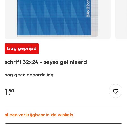
laag geprijsd
schrift 32x24 - seyes gelinieerd
nog geen beoordeling
/school-
kantoor/schriften-
1
.
50
boekjes/schriften/schrift-
32x24-
-
-
alleen verkrijgbaar in de winkels
seyes-
gelinieerd-