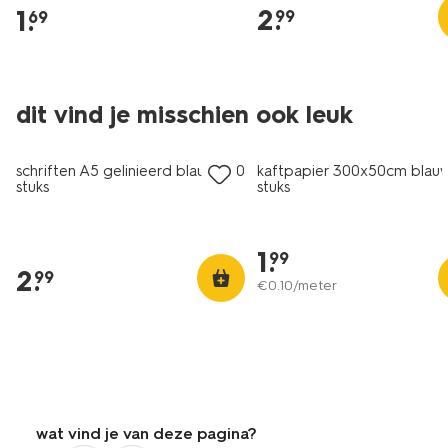
2
.
1
.
99
69
dit vind je misschien ook leuk
nieuw
nieuw
schriften A5 gelinieerd blauw - 10
kaftpapier 300x50cm blauw
stuks
stuks
1
.
99
2
.
99
€
0
.
10
/meter
wat vind je van deze pagina?