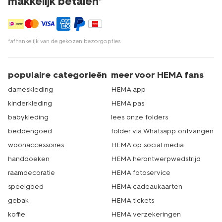
makkelijk betalen*
*afhankelijk van de gekozen bezorgopties
populaire categorieën
meer voor HEMA fans
dameskleding
HEMA app
kinderkleding
HEMA pas
babykleding
lees onze folders
beddengoed
folder via Whatsapp ontvangen
woonaccessoires
HEMA op social media
handdoeken
HEMA herontwerpwedstrijd
raamdecoratie
HEMA fotoservice
speelgoed
HEMA cadeaukaarten
gebak
HEMA tickets
koffie
HEMA verzekeringen