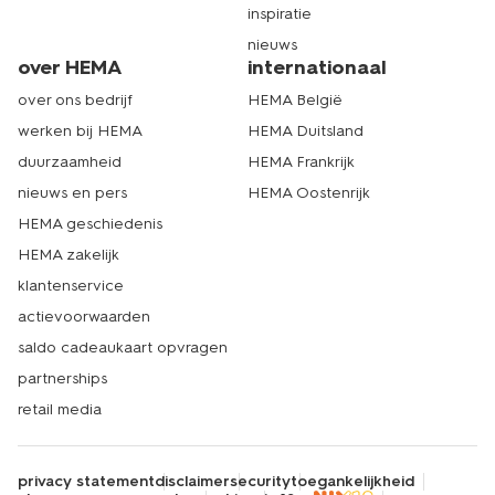
inspiratie
nieuws
over HEMA
internationaal
over ons bedrijf
HEMA België
werken bij HEMA
HEMA Duitsland
duurzaamheid
HEMA Frankrijk
nieuws en pers
HEMA Oostenrijk
HEMA geschiedenis
HEMA zakelijk
klantenservice
actievoorwaarden
saldo cadeaukaart opvragen
partnerships
retail media
privacy statement
disclaimer
security
toegankelijkheid