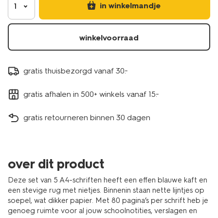
stuks-
in winkelmandje
1
14505088.html
winkelvoorraad
gratis thuisbezorgd vanaf 30.-
gratis afhalen in 500+ winkels vanaf 15.-
gratis retourneren binnen 30 dagen
over dit product
Deze set van 5 A4-schriften heeft een effen blauwe kaft en
een stevige rug met nietjes. Binnenin staan nette lijntjes op
soepel, wat dikker papier. Met 80 pagina’s per schrift heb je
genoeg ruimte voor al jouw schoolnotities, verslagen en