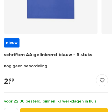
nieuw
schriften A4 gelinieerd blauw - 5 stuks
nog geen beoordeling
/school-
kantoor/schriften-
2
.
99
boekjes/schriften/schriften-
a4-
gelinieerd-
blauw-
voor 22:00 besteld, binnen 1-3 werkdagen in huis
-
-5-