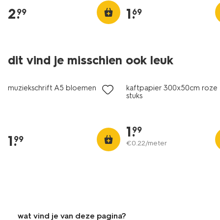
2
.
1
.
99
69
dit vind je misschien ook leuk
nieuw
nieuw
muziekschrift A5 bloemen
kaftpapier 300x50cm roze 
stuks
1
.
99
1
.
99
€
0
.
22
/meter
wat vind je van deze pagina?