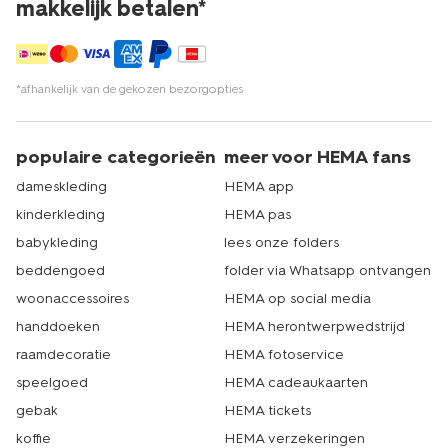
makkelijk betalen*
*afhankelijk van de gekozen bezorgopties
populaire categorieën
meer voor HEMA fans
dameskleding
HEMA app
kinderkleding
HEMA pas
babykleding
lees onze folders
beddengoed
folder via Whatsapp ontvangen
woonaccessoires
HEMA op social media
handdoeken
HEMA herontwerpwedstrijd
raamdecoratie
HEMA fotoservice
speelgoed
HEMA cadeaukaarten
gebak
HEMA tickets
koffie
HEMA verzekeringen