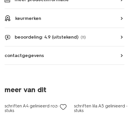
keurmerken
beoordeling: 4.9 (uitstekend)
(11)
contactgegevens
meer van dit
nieuw
schriften A4 gelinieerd roze - 5
schriften lila A5 gelinieerd -
stuks
stuks