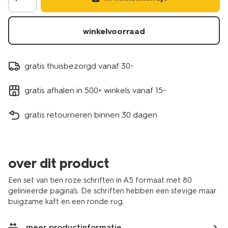
14594479.html
winkelvoorraad
gratis thuisbezorgd vanaf 30.-
gratis afhalen in 500+ winkels vanaf 15.-
gratis retourneren binnen 30 dagen
over dit product
Een set van tien roze schriften in A5 formaat met 80
gelinieerde pagina's. De schriften hebben een stevige maar
buigzame kaft en een ronde rug.
meer productinformatie