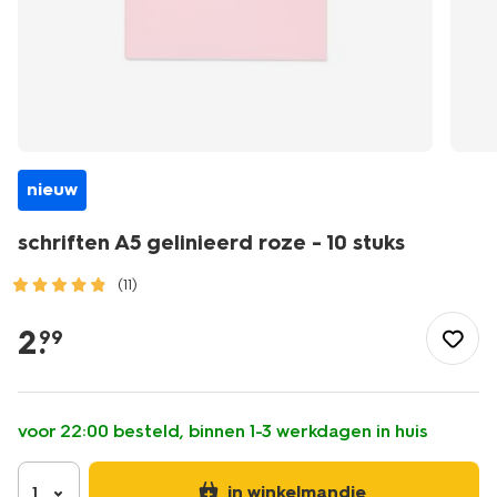
nieuw
schriften A5 gelinieerd roze - 10 stuks
(11)
/school-
kantoor/schriften-
2
.
99
boekjes/schriften/schriften-
a5-
gelinieerd-
roze-
voor 22:00 besteld, binnen 1-3 werkdagen in huis
-
-10-
stuks-
in winkelmandje
1