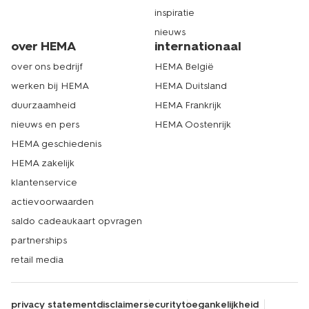
inspiratie
nieuws
over HEMA
internationaal
over ons bedrijf
HEMA België
werken bij HEMA
HEMA Duitsland
duurzaamheid
HEMA Frankrijk
nieuws en pers
HEMA Oostenrijk
HEMA geschiedenis
HEMA zakelijk
klantenservice
actievoorwaarden
saldo cadeaukaart opvragen
partnerships
retail media
privacy statement
disclaimer
security
toegankelijkheid