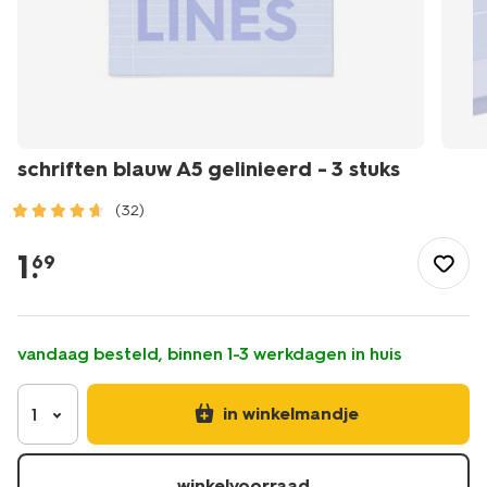
schriften blauw A5 gelinieerd - 3 stuks
(32)
/school-
kantoor/schriften-
1
.
69
boekjes/schriften/schriften-
blauw-
a5-
gelinieerd-
vandaag besteld, binnen 1-3 werkdagen in huis
-
-3-
stuks-
in winkelmandje
1
14120221.html
winkelvoorraad