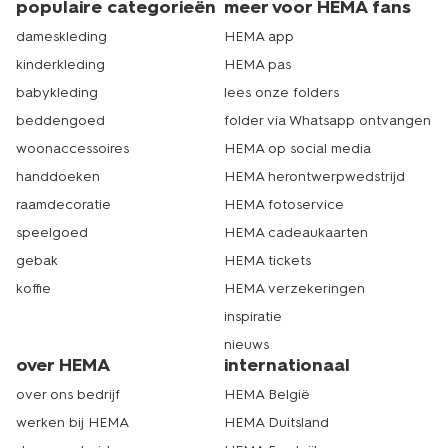
populaire categorieën
meer voor HEMA fans
dameskleding
HEMA app
kinderkleding
HEMA pas
babykleding
lees onze folders
beddengoed
folder via Whatsapp ontvangen
woonaccessoires
HEMA op social media
handdoeken
HEMA herontwerpwedstrijd
raamdecoratie
HEMA fotoservice
speelgoed
HEMA cadeaukaarten
gebak
HEMA tickets
koffie
HEMA verzekeringen
inspiratie
nieuws
over HEMA
internationaal
over ons bedrijf
HEMA België
werken bij HEMA
HEMA Duitsland