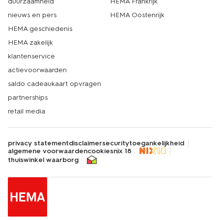
duurzaamheid
HEMA Frankrijk
nieuws en pers
HEMA Oostenrijk
HEMA geschiedenis
HEMA zakelijk
klantenservice
actievoorwaarden
saldo cadeaukaart opvragen
partnerships
retail media
privacy statement
disclaimer
security
toegankelijkheid
algemene voorwaarden
cookies
nix 18
thuiswinkel waarborg