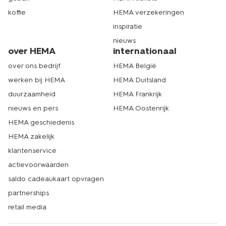
koffie
HEMA verzekeringen
inspiratie
nieuws
over HEMA
internationaal
over ons bedrijf
HEMA België
werken bij HEMA
HEMA Duitsland
duurzaamheid
HEMA Frankrijk
nieuws en pers
HEMA Oostenrijk
HEMA geschiedenis
HEMA zakelijk
klantenservice
actievoorwaarden
saldo cadeaukaart opvragen
partnerships
retail media