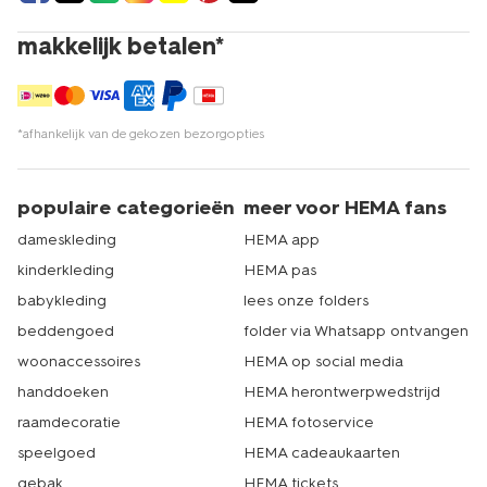
makkelijk betalen*
*afhankelijk van de gekozen bezorgopties
populaire categorieën
meer voor HEMA fans
dameskleding
HEMA app
kinderkleding
HEMA pas
babykleding
lees onze folders
beddengoed
folder via Whatsapp ontvangen
woonaccessoires
HEMA op social media
handdoeken
HEMA herontwerpwedstrijd
raamdecoratie
HEMA fotoservice
speelgoed
HEMA cadeaukaarten
gebak
HEMA tickets