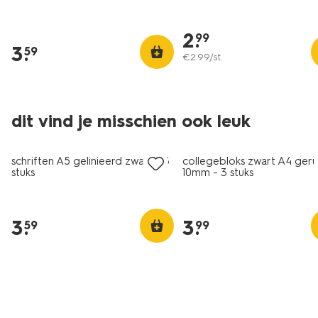
2
.
99
3
.
59
€
2
.
99
/st.
dit vind je misschien ook leuk
schriften A5 gelinieerd zwart - 3
collegebloks zwart A4 geru
stuks
10mm - 3 stuks
3
.
3
.
59
99