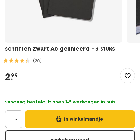
schriften zwart A6 gelinieerd - 3 stuks
(26)
/school-
kantoor/schriften-
2
.
99
boekjes/schriften/schriften-
zwart-
a6-
gelinieerd-
vandaag besteld, binnen 1-3 werkdagen in huis
-
-3-
stuks-
in winkelmandje
1
14102924.html
winkelvoorraad