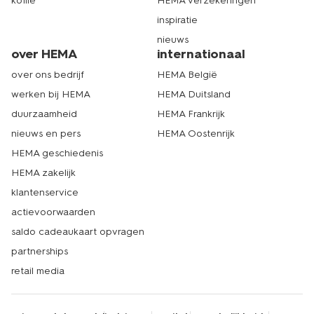
koffie
HEMA verzekeringen
inspiratie
nieuws
over HEMA
internationaal
over ons bedrijf
HEMA België
werken bij HEMA
HEMA Duitsland
duurzaamheid
HEMA Frankrijk
nieuws en pers
HEMA Oostenrijk
HEMA geschiedenis
HEMA zakelijk
klantenservice
actievoorwaarden
saldo cadeaukaart opvragen
partnerships
retail media