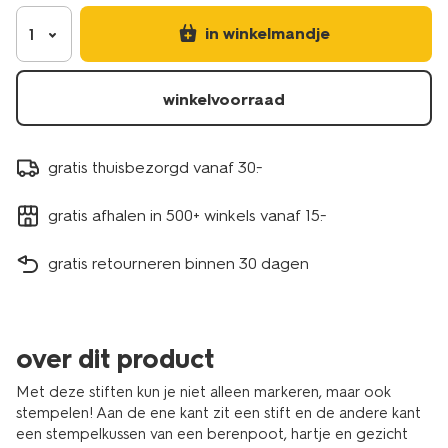
-3-
stuks-
in winkelmandje
1
14504919.html
winkelvoorraad
gratis thuisbezorgd vanaf 30.-
gratis afhalen in 500+ winkels vanaf 15.-
gratis retourneren binnen 30 dagen
over dit product
Met deze stiften kun je niet alleen markeren, maar ook
stempelen! Aan de ene kant zit een stift en de andere kant
een stempelkussen van een berenpoot, hartje en gezicht