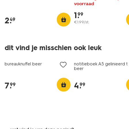
voorraad
1
.
99
2
.
49
€
1
.
99
/st.
dit vind je misschien ook leuk
nieuw
nieuw
bureauknuffel beer
notitieboek A5 gelinieerd 
beer
7
.
4
.
99
99