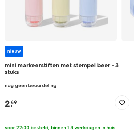
nieuw
mini markeerstiften met stempel beer - 3
stuks
nog geen beoordeling
/school-
kantoor/schrijfwaren/markeerstiften/mini-
2
.
49
markeerstiften-
met-
stempel-
beer-
voor 22:00 besteld, binnen 1-3 werkdagen in huis
-