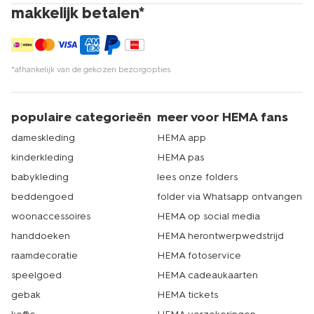
makkelijk betalen*
*afhankelijk van de gekozen bezorgopties
populaire categorieën
meer voor HEMA fans
dameskleding
HEMA app
kinderkleding
HEMA pas
babykleding
lees onze folders
beddengoed
folder via Whatsapp ontvangen
woonaccessoires
HEMA op social media
handdoeken
HEMA herontwerpwedstrijd
raamdecoratie
HEMA fotoservice
speelgoed
HEMA cadeaukaarten
gebak
HEMA tickets