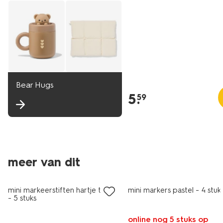
Bear Hugs
5
.
59
meer van dit
nieuw
mini markeerstiften hartje toren
mini markers pastel - 4 stuk
- 5 stuks
online nog 5 stuks op